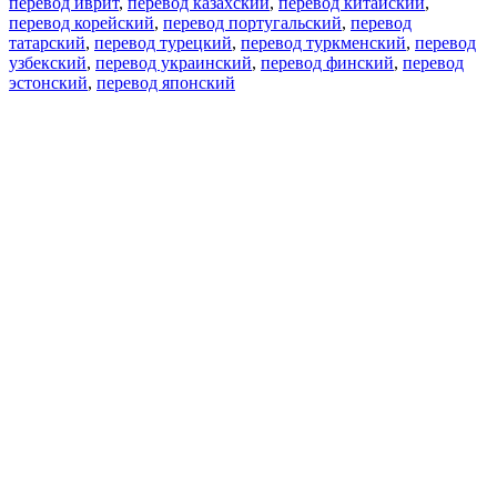
перевод иврит
,
перевод казахский
,
перевод китайский
,
перевод корейский
,
перевод португальский
,
перевод
татарский
,
перевод турецкий
,
перевод туркменский
,
перевод
узбекский
,
перевод украинский
,
перевод финский
,
перевод
эстонский
,
перевод японский
Возможности
Перевод текста
Примеры употребления
Склонение и спряжение
Наш блог
Бесплатные приложения
PROMT.One для iOS
PROMT.One для Android
Предложения
Для разработчиков
Копировать текст