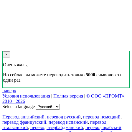
×
Очень жаль,
Но сейчас вы можете переводить только
5000
символов за
один раз.
наверх
Условия использования
|
Полная версия
|
© ООО «ПРОМТ»,
2010 - 2026
Select a language
Перевод английский
,
перевод русский
,
перевод немецкий
,
перевод французский
,
перевод испанский
,
перевод
итальянский
,
перевод азербайджанский
,
перевод арабский
,