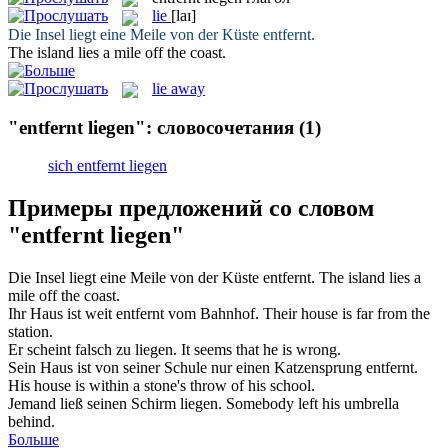
lie
[laɪ]
Die Insel
liegt
eine Meile von der Küste
entfernt
.
The island
lies
a mile off the coast.
lie away
"entfernt liegen": словосочетания
(1)
sich entfernt liegen
Примеры предложений со словом
"entfernt liegen"
Die Insel
liegt
eine Meile von der Küste
entfernt
.
The island
lies
a
mile off the coast.
Ihr Haus ist weit
entfernt
vom Bahnhof.
Their house is far from the
station.
Er scheint falsch zu
liegen
.
It seems that he is wrong.
Sein Haus ist von seiner Schule nur einen Katzensprung
entfernt
.
His house is within a stone's throw of his school.
Jemand ließ seinen Schirm
liegen
.
Somebody left his umbrella
behind.
Больше