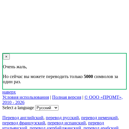
×
Очень жаль,
Но сейчас вы можете переводить только
5000
символов за
один раз.
наверх
Условия использования
|
Полная версия
|
© ООО «ПРОМТ»,
2010 - 2026
Select a language
Перевод английский
,
перевод русский
,
перевод немецкий
,
перевод французский
,
перевод испанский
,
перевод
итальянский
,
перевод азербайджанский
,
перевод арабский
,