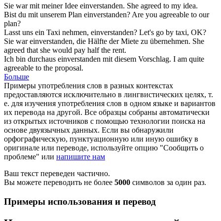
Sie war mit meiner Idee
einverstanden
.
She
agreed
to my idea.
Bist du mit unserem Plan
einverstanden
?
Are you
agreeable
to our
plan?
Lasst uns ein Taxi nehmen,
einverstanden
?
Let's go by taxi,
OK
?
Sie war
einverstanden
, die Hälfte der Miete zu übernehmen.
She
agreed
that she would pay half the rent.
Ich bin durchaus
einverstanden
mit diesem Vorschlag.
I am quite
agreeable
to the proposal.
Больше
Примеры употребления слов в разных контекстах
предоставляются исключительно в лингвистических целях, т.
е. для изучения употребления слов в одном языке и вариантов
их перевода на другой. Все образцы собраны автоматически
из открытых источников с помощью технологии поиска на
основе двуязычных данных. Если вы обнаружили
орфографическую, пунктуационную или иную ошибку в
оригинале или переводе, используйте опцию "Сообщить о
проблеме" или
напишите нам
Ваш текст переведен частично.
Вы можете переводить не более
5000
символов за один раз.
Примеры использования и перевод