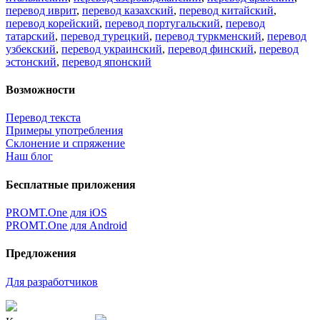
перевод иврит
,
перевод казахский
,
перевод китайский
,
перевод корейский
,
перевод португальский
,
перевод
татарский
,
перевод турецкий
,
перевод туркменский
,
перевод
узбекский
,
перевод украинский
,
перевод финский
,
перевод
эстонский
,
перевод японский
Возможности
Перевод текста
Примеры употребления
Склонение и спряжение
Наш блог
Бесплатные приложения
PROMT.One для iOS
PROMT.One для Android
Предложения
Для разработчиков