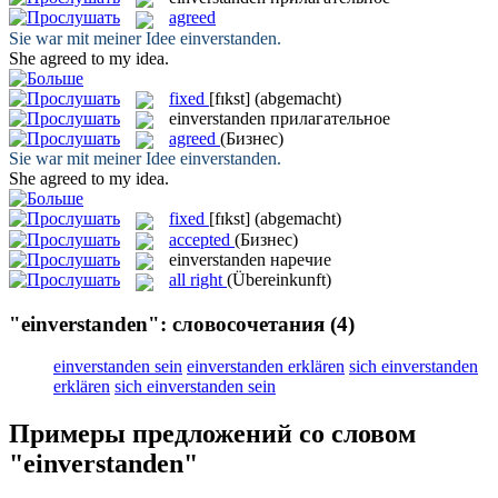
agreed
Sie war mit meiner Idee
einverstanden
.
She
agreed
to my idea.
fixed
[fɪkst]
(abgemacht)
einverstanden
прилагательное
agreed
(Бизнес)
Sie war mit meiner Idee
einverstanden
.
She
agreed
to my idea.
fixed
[fɪkst]
(abgemacht)
accepted
(Бизнес)
einverstanden
наречие
all right
(Übereinkunft)
"einverstanden": словосочетания
(4)
einverstanden sein
einverstanden erklären
sich einverstanden
erklären
sich einverstanden sein
Примеры предложений со словом
"einverstanden"