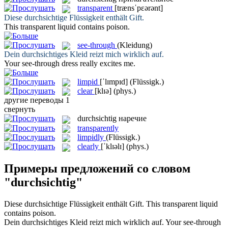
transparent
[trænsˈpɛərənt]
Diese
durchsichtige
Flüssigkeit enthält Gift.
This
transparent
liquid contains poison.
see-through
(Kleidung)
Dein
durchsichtiges
Kleid reizt mich wirklich auf.
Your
see-through
dress really excites me.
limpid
[ˈlɪmpɪd]
(Flüssigk.)
clear
[klɪə]
(phys.)
другие переводы
1
свернуть
durchsichtig
наречие
transparently
limpidly
(Flüssigk.)
clearly
[ˈklɪəlɪ]
(phys.)
Примеры предложений со словом
"durchsichtig"
Diese
durchsichtige
Flüssigkeit enthält Gift.
This
transparent
liquid
contains poison.
Dein
durchsichtiges
Kleid reizt mich wirklich auf.
Your
see-through