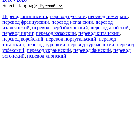
Select a language
Перевод английский
,
перевод русский
,
перевод немецкий
,
перевод французский
,
перевод испанский
,
перевод
итальянский
,
перевод азербайджанский
,
перевод арабский
,
перевод иврит
,
перевод казахский
,
перевод китайский
,
перевод корейский
,
перевод португальский
,
перевод
татарский
,
перевод турецкий
,
перевод туркменский
,
перевод
узбекский
,
перевод украинский
,
перевод финский
,
перевод
эстонский
,
перевод японский
Возможности
Перевод текста
Примеры употребления
Склонение и спряжение
Наш блог
Бесплатные приложения
PROMT.One для iOS
PROMT.One для Android
Предложения