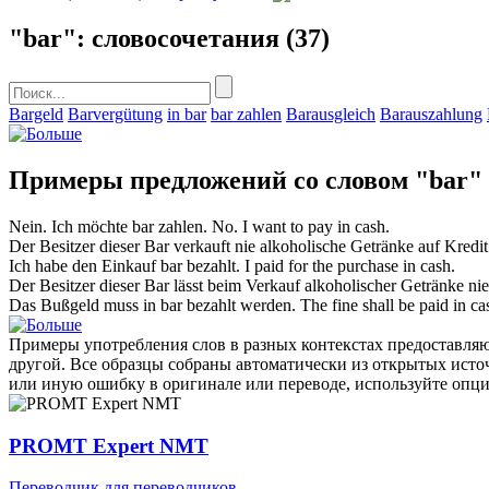
"bar": словосочетания
(37)
Bargeld
Barvergütung
in bar
bar zahlen
Barausgleich
Barauszahlung
Примеры предложений со словом "bar"
Nein. Ich möchte
bar
zahlen.
No. I want to pay in
cash
.
Der Besitzer dieser
Bar
verkauft nie alkoholische Getränke auf Kredit
Ich habe den Einkauf
bar
bezahlt.
I paid for the purchase in
cash
.
Der Besitzer dieser
Bar
lässt beim Verkauf alkoholischer Getränke nie
Das Bußgeld muss in
bar
bezahlt werden.
The fine shall be paid in
ca
Примеры употребления слов в разных контекстах предоставляют
другой. Все образцы собраны автоматически из открытых ист
или иную ошибку в оригинале или переводе, используйте опц
PROMT Expert NMT
Переводчик для переводчиков