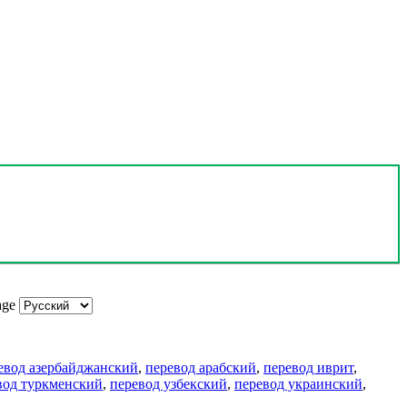
age
евод азербайджанский
,
перевод арабский
,
перевод иврит
,
вод туркменский
,
перевод узбекский
,
перевод украинский
,