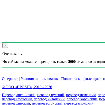
×
Очень жаль,
Но сейчас вы можете переводить только
5000
символов за один 
О сервисе
|
Условия использования
|
Политика конфиденциальн
© ООО «ПРОМТ», 2010 - 2026
Перевод английский
,
перевод русский
,
перевод немецкий
,
пер
перевод казахский
,
перевод китайский
,
перевод корейский
,
пер
перевод финский
,
перевод эстонский
,
перевод японский