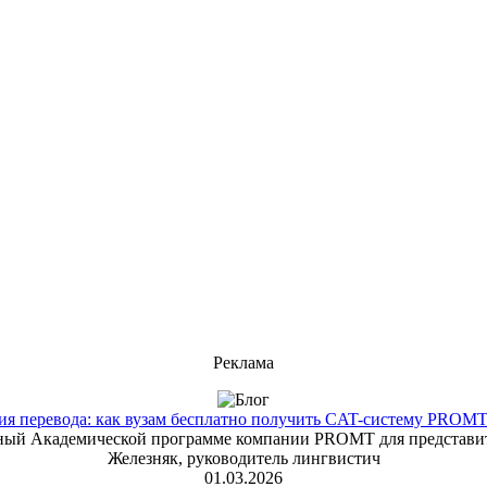
Реклама
 перевода: как вузам бесплатно получить CAT-систему PROMT T
енный Академической программе компании PROMT для представит
Железняк, руководитель лингвистич
01.03.2026