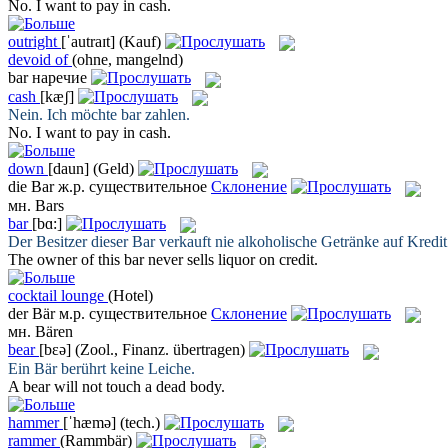
No. I want to pay in
cash
.
outright
[ˈautraɪt]
(Kauf)
devoid of
(ohne, mangelnd)
bar
наречие
cash
[kæʃ]
Nein. Ich möchte
bar
zahlen.
No. I want to pay in
cash
.
down
[daun]
(Geld)
die
Bar
ж.р.
существительное
Склонение
мн.
Bars
bar
[bɑ:]
Der Besitzer dieser
Bar
verkauft nie alkoholische Getränke auf Kredit
The owner of this
bar
never sells liquor on credit.
cocktail lounge
(Hotel)
der
Bär
м.р.
существительное
Склонение
мн.
Bären
bear
[bɛə]
(Zool., Finanz. übertragen)
Ein
Bär
berührt keine Leiche.
A
bear
will not touch a dead body.
hammer
[ˈhæmə]
(tech.)
rammer
(Rammbär)