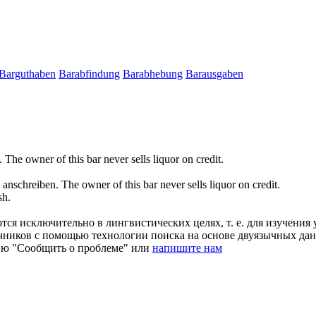
Barguthaben
Barabfindung
Barabhebung
Barausgaben
.
The owner of this
bar
never sells liquor on credit.
 anschreiben.
The owner of this
bar
never sells liquor on credit.
sh
.
ся исключительно в лингвистических целях, т. е. для изучения 
очников с помощью технологии поиска на основе двуязычных д
ию "Сообщить о проблеме" или
напишите нам