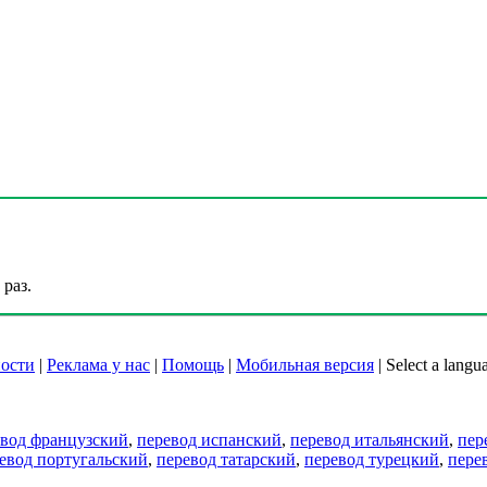
раз.
ости
|
Реклама у нас
|
Помощь
|
Мобильная версия
|
Select a langu
евод французский
,
перевод испанский
,
перевод итальянский
,
пер
евод португальский
,
перевод татарский
,
перевод турецкий
,
пере