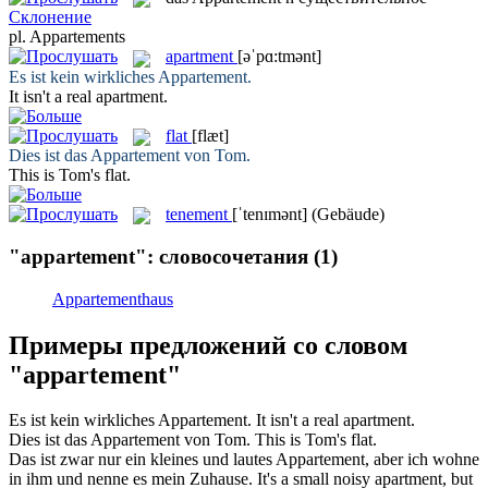
Склонение
pl.
Appartements
apartment
[əˈpɑ:tmənt]
Es ist kein wirkliches
Appartement
.
It isn't a real
apartment
.
flat
[flæt]
Dies ist das
Appartement
von Tom.
This is Tom's
flat
.
tenement
[ˈtenɪmənt]
(Gebäude)
"appartement": словосочетания
(1)
Appartementhaus
Примеры предложений со словом
"appartement"
Es ist kein wirkliches
Appartement
.
It isn't a real
apartment
.
Dies ist das
Appartement
von Tom.
This is Tom's
flat
.
Das ist zwar nur ein kleines und lautes
Appartement
, aber ich wohne
in ihm und nenne es mein Zuhause.
It's a small noisy
apartment
, but