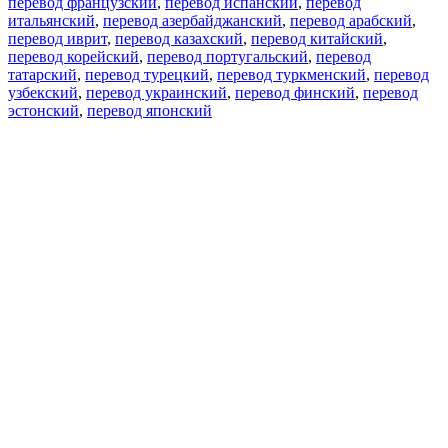
перевод французский
,
перевод испанский
,
перевод
итальянский
,
перевод азербайджанский
,
перевод арабский
,
перевод иврит
,
перевод казахский
,
перевод китайский
,
перевод корейский
,
перевод португальский
,
перевод
татарский
,
перевод турецкий
,
перевод туркменский
,
перевод
узбекский
,
перевод украинский
,
перевод финский
,
перевод
эстонский
,
перевод японский
Возможности
Перевод текста
Примеры употребления
Склонение и спряжение
Наш блог
Бесплатные приложения
PROMT.One для iOS
PROMT.One для Android
Предложения
Для разработчиков