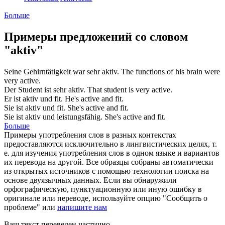
Больше
Примеры предложений со словом
"aktiv"
Seine Gehirntätigkeit war sehr
aktiv
.
The functions of his brain were
very
active
.
Der Student ist sehr
aktiv
.
That student is very
active
.
Er ist
aktiv
und fit.
He's
active
and fit.
Sie ist
aktiv
und fit.
She's
active
and fit.
Sie ist
aktiv
und leistungsfähig.
She's
active
and fit.
Больше
Примеры употребления слов в разных контекстах
предоставляются исключительно в лингвистических целях, т.
е. для изучения употребления слов в одном языке и вариантов
их перевода на другой. Все образцы собраны автоматически
из открытых источников с помощью технологии поиска на
основе двуязычных данных. Если вы обнаружили
орфографическую, пунктуационную или иную ошибку в
оригинале или переводе, используйте опцию "Сообщить о
проблеме" или
напишите нам
Ваш текст переведен частично.