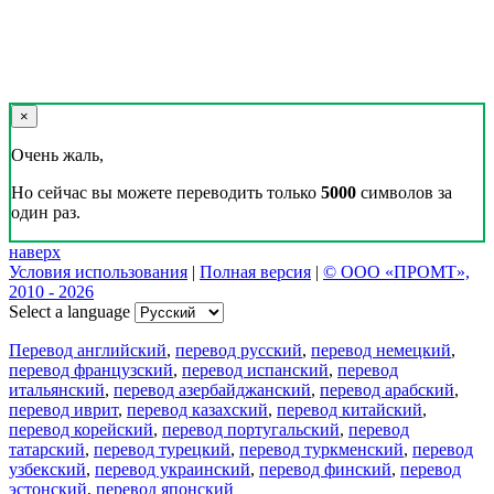
×
Очень жаль,
Но сейчас вы можете переводить только
5000
символов за
один раз.
наверх
Условия использования
|
Полная версия
|
© ООО «ПРОМТ»,
2010 - 2026
Select a language
Перевод английский
,
перевод русский
,
перевод немецкий
,
перевод французский
,
перевод испанский
,
перевод
итальянский
,
перевод азербайджанский
,
перевод арабский
,
перевод иврит
,
перевод казахский
,
перевод китайский
,
перевод корейский
,
перевод португальский
,
перевод
татарский
,
перевод турецкий
,
перевод туркменский
,
перевод
узбекский
,
перевод украинский
,
перевод финский
,
перевод
эстонский
,
перевод японский