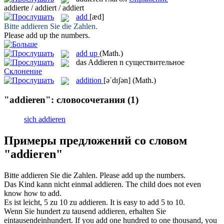
addierte / addiert / addiert
add
[æd]
Bitte
addieren
Sie die Zahlen.
Please
add
up the numbers.
add up
(Math.)
das
Addieren
n
существительное
Склонение
addition
[əˈdɪʃən]
(Math.)
"addieren": словосочетания
(1)
sich addieren
Примеры предложений со словом
"addieren"
Bitte
addieren
Sie die Zahlen.
Please
add
up the numbers.
Das Kind kann nicht einmal
addieren
.
The child does not even
know how to
add
.
Es ist leicht, 5 zu 10 zu
addieren
.
It is easy to
add
5 to 10.
Wenn Sie hundert zu tausend
addieren
, erhalten Sie
eintausendeinhundert.
If you
add
one hundred to one thousand, you