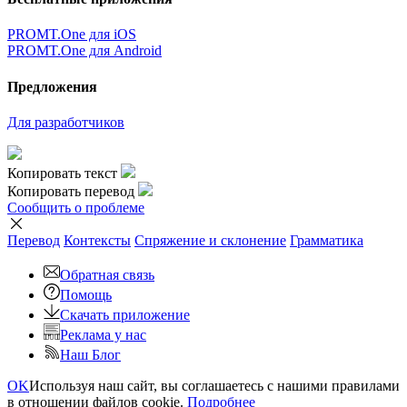
×
Очень жаль,
Но сейчас вы можете переводить только
5000
символов за
один раз.
наверх
Условия использования
|
Полная версия
|
© ООО «ПРОМТ»,
2010 - 2026
Select a language
Перевод английский
,
перевод русский
,
перевод немецкий
,
перевод французский
,
перевод испанский
,
перевод
итальянский
,
перевод азербайджанский
,
перевод арабский
,
перевод иврит
,
перевод казахский
,
перевод китайский
,
перевод корейский
,
перевод португальский
,
перевод
татарский
,
перевод турецкий
,
перевод туркменский
,
перевод
узбекский
,
перевод украинский
,
перевод финский
,
перевод
эстонский
,
перевод японский