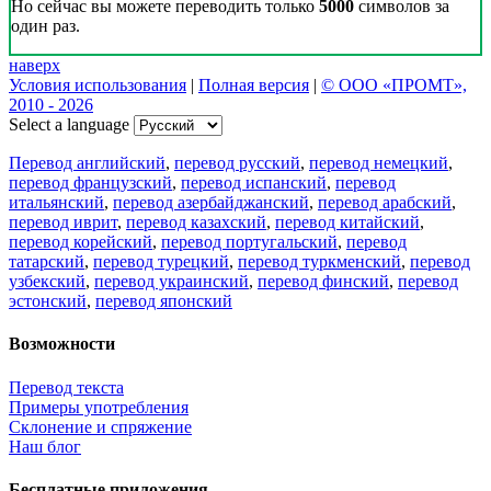
Наш Блог
Цифровая эволюция перевода: как вузам бесплатно получить
CAT-систему PROMT Translation Factory
18 февраля 2026 года прошел очередной вебинар,
посвященный Академической программе компании PROMT
для представителей высших учебных заведений. Вебинар
провела Наталья Железняк, руководитель лингвистич
01.03.2026
Поделиться переводом
×
идет загрузка...
Прямая ссылка на перевод: