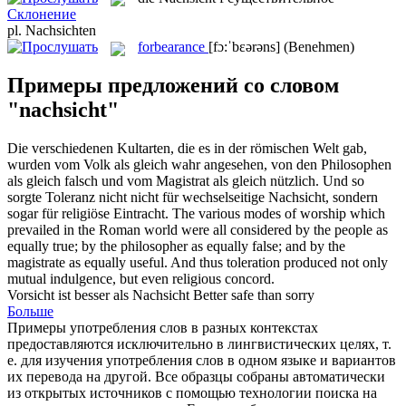
Склонение
pl.
Nachsichten
forbearance
[fɔ:ˈbɛərəns]
(Benehmen)
Примеры предложений со словом
"nachsicht"
Die verschiedenen Kultarten, die es in der römischen Welt gab,
wurden vom Volk als gleich wahr angesehen, von den Philosophen
als gleich falsch und vom Magistrat als gleich nützlich. Und so
sorgte Toleranz nicht nicht für wechselseitige
Nachsicht
, sondern
sogar für religiöse Eintracht.
The various modes of worship which
prevailed in the Roman world were all considered by the people as
equally true; by the philosopher as equally false; and by the
magistrate as equally useful. And thus toleration produced not only
mutual
indulgence
, but even religious concord.
Vorsicht ist besser als
Nachsicht
Better safe than sorry
Больше
Примеры употребления слов в разных контекстах
предоставляются исключительно в лингвистических целях, т.
е. для изучения употребления слов в одном языке и вариантов
их перевода на другой. Все образцы собраны автоматически
из открытых источников с помощью технологии поиска на