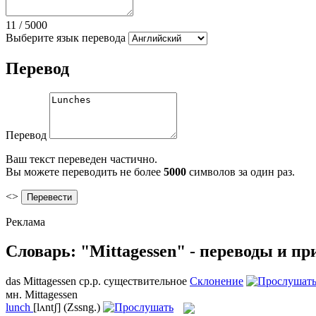
11
/
5000
Выберите язык перевода
Перевод
Перевод
Ваш текст переведен частично.
Вы можете переводить не более
5000
символов за один раз.
<>
Реклама
Словарь: "Mittagessen" - переводы и п
das
Mittagessen
ср.р.
существительное
Склонение
мн.
Mittagessen
lunch
[lʌntʃ]
(Zssng.)