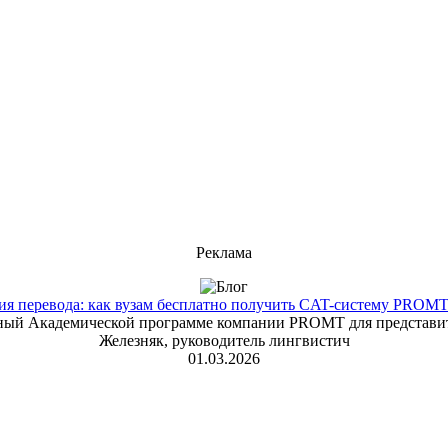
Реклама
 перевода: как вузам бесплатно получить CAT-систему PROMT T
енный Академической программе компании PROMT для представит
Железняк, руководитель лингвистич
01.03.2026