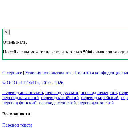
×
Очень жаль,
Но сейчас вы можете переводить только
5000
символов за один 
О сервисе
|
Условия использования
|
Политика конфиденциальн
© ООО «ПРОМТ», 2010 - 2026
Перевод английский
,
перевод русский
,
перевод немецкий
,
пер
перевод казахский
,
перевод китайский
,
перевод корейский
,
пер
перевод финский
,
перевод эстонский
,
перевод японский
Возможности
Перевод текста