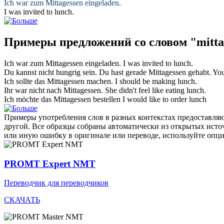
Ich war zum
Mittagessen
eingeladen.
I was invited to
lunch
.
Примеры предложений со словом "mitta
Ich war zum
Mittagessen
eingeladen.
I was invited to
lunch
.
Du kannst nicht hungrig sein. Du hast gerade
Mittagessen
gehabt.
You
Ich sollte das
Mittagessen
machen.
I should be making
lunch
.
Ihr war nicht nach
Mittagessen
.
She didn't feel like eating
lunch
.
Ich möchte das
Mittagessen
bestellen
I would like to order
lunch
Примеры употребления слов в разных контекстах предоставляют
другой. Все образцы собраны автоматически из открытых ист
или иную ошибку в оригинале или переводе, используйте опц
PROMT Expert NMT
Переводчик для переводчиков
СКАЧАТЬ