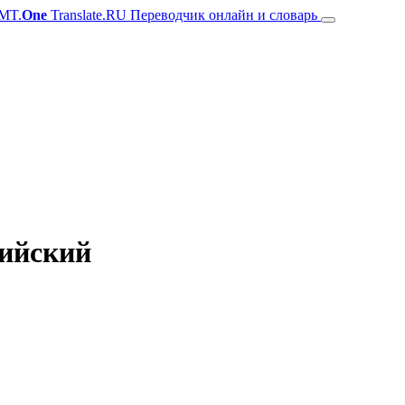
MT.
One
Translate.RU Переводчик онлайн и словарь
лийский