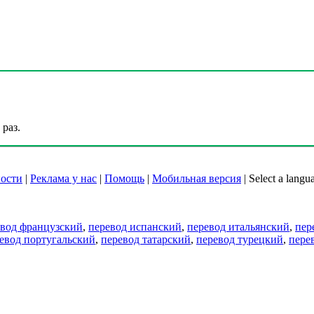
раз.
ости
|
Реклама у нас
|
Помощь
|
Мобильная версия
|
Select a langu
евод французский
,
перевод испанский
,
перевод итальянский
,
пер
евод португальский
,
перевод татарский
,
перевод турецкий
,
пере