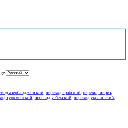
age
евод азербайджанский
,
перевод арабский
,
перевод иврит
,
вод туркменский
,
перевод узбекский
,
перевод украинский
,