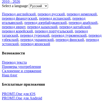
2010 - 2026
Select a language
Перевод английский
,
перевод русский
,
перевод немецкий
,
перевод французский
,
перевод испанский
,
перевод
итальянский
,
перевод азербайджанский
,
перевод арабский
,
перевод иврит
,
перевод казахский
,
перевод китайский
,
перевод корейский
,
перевод португальский
,
перевод
татарский
,
перевод турецкий
,
перевод туркменский
,
перевод
узбекский
,
перевод украинский
,
перевод финский
,
перевод
эстонский
,
перевод японский
Возможности
Перевод текста
Примеры употребления
Склонение и спряжение
Наш блог
Бесплатные приложения
PROMT.One для iOS
PROMT.One для Android