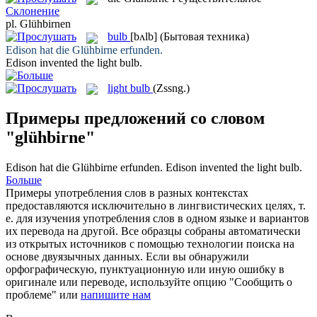
Склонение
pl.
Glühbirnen
bulb
[bʌlb]
(Бытовая техника)
Edison hat die
Glühbirne
erfunden.
Edison invented the light
bulb
.
light bulb
(Zssng.)
Примеры предложений со словом
"glühbirne"
Edison hat die
Glühbirne
erfunden.
Edison invented the light
bulb
.
Больше
Примеры употребления слов в разных контекстах
предоставляются исключительно в лингвистических целях, т.
е. для изучения употребления слов в одном языке и вариантов
их перевода на другой. Все образцы собраны автоматически
из открытых источников с помощью технологии поиска на
основе двуязычных данных. Если вы обнаружили
орфографическую, пунктуационную или иную ошибку в
оригинале или переводе, используйте опцию "Сообщить о
проблеме" или
напишите нам