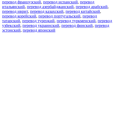
перевод французский
,
перевод испанский
,
перевод
итальянский
,
перевод азербайджанский
,
перевод арабский
,
перевод иврит
,
перевод казахский
,
перевод китайский
,
перевод корейский
,
перевод португальский
,
перевод
татарский
,
перевод турецкий
,
перевод туркменский
,
перевод
узбекский
,
перевод украинский
,
перевод финский
,
перевод
эстонский
,
перевод японский
Возможности
Перевод текста
Примеры употребления
Склонение и спряжение
Наш блог
Бесплатные приложения
PROMT.One для iOS
PROMT.One для Android
Предложения
Для разработчиков