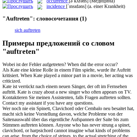
occurrence
[əˈkʌrəns]
(Медицина)
incidence
[ˈɪnsɪdəns]
(a. einer Krankheit)
"Auftreten": словосочетания
(1)
sich auftreten
Примеры предложений со словом
"auftreten"
Wobei ist der Fehler
aufgetreten
?
When did the error
occur
?
Als Kate eine kleine Rolle in einem Film spielte, wurde ihr
Auftritt
kritisiert.
When Kate played a minor part in a movie, her
acting
was
criticized.
Kate ist verrückt nach einem neuen Sänger, der oft im Fernsehen
auftritt
.
Kate is crazy about a new singer who often
appears
on TV.
Kontaktieren Sie meinen Assistenten, falls Fragen
auftreten
sollten.
Contact my assistant if you have any questions.
Wer noch nie ein Spinett, Clavichord oder Cembalo neu besaitet hat,
macht sich keine Vorstellung davon, welche Probleme von der
Saitenauswahl über das eigentliche Aufspannen der Saite bis zum
Stimmen
auftreten
können.
Anyone who has never strung a spinet,
clavichord, or harpsichord cannot imagine what kinds of problems
can arise, from the choice of strings, to the actual stretching of the