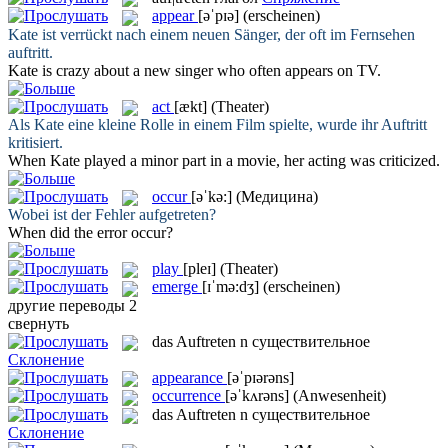
appear
[əˈpɪə]
(erscheinen)
Kate ist verrückt nach einem neuen Sänger, der oft im Fernsehen
auftritt
.
Kate is crazy about a new singer who often
appears
on TV.
act
[ækt]
(Theater)
Als Kate eine kleine Rolle in einem Film spielte, wurde ihr
Auftritt
kritisiert.
When Kate played a minor part in a movie, her
acting
was criticized.
occur
[əˈkə:]
(Медицина)
Wobei ist der Fehler
aufgetreten
?
When did the error
occur
?
play
[pleɪ]
(Theater)
emerge
[ɪˈmə:dʒ]
(erscheinen)
другие переводы
2
свернуть
das
Auftreten
n
существительное
Склонение
appearance
[əˈpɪərəns]
occurrence
[əˈkʌrəns]
(Anwesenheit)
das
Auftreten
n
существительное
Склонение