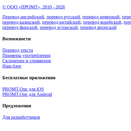
© ООО «ПРОМТ», 2010 - 2026
Перевод английский
,
перевод русский
,
перевод немецкий
,
пер
перевод казахский
,
перевод китайский
,
перевод корейский
,
пер
перевод финский
,
перевод эстонский
,
перевод японский
Возможности
Перевод текста
Примеры употребления
Склонение и спряжение
Наш блог
Бесплатные приложения
PROMT.One для iOS
PROMT.One для Android
Предложения
Для разработчиков