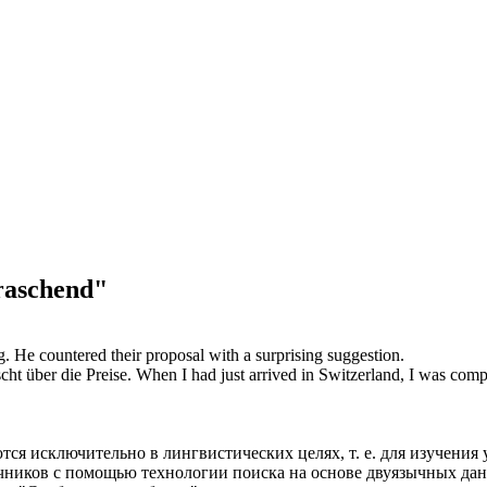
raschend"
g.
He countered their proposal with a
surprising
suggestion.
scht
über die Preise.
When I had just arrived in Switzerland, I was com
ся исключительно в лингвистических целях, т. е. для изучения 
очников с помощью технологии поиска на основе двуязычных д