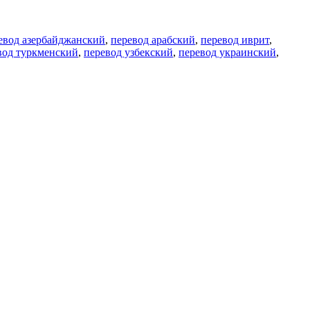
евод азербайджанский
,
перевод арабский
,
перевод иврит
,
вод туркменский
,
перевод узбекский
,
перевод украинский
,