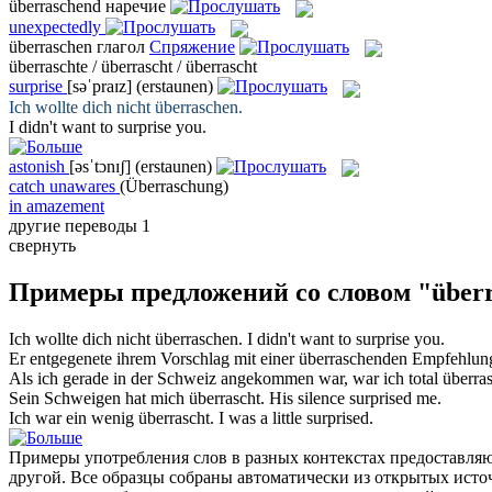
überraschend
наречие
unexpectedly
überraschen
глагол
Спряжение
überraschte / überrascht / überrascht
surprise
[səˈpraɪz]
(erstaunen)
Ich wollte dich nicht
überraschen
.
I didn't want to
surprise
you.
astonish
[əsˈtɔnɪʃ]
(erstaunen)
catch unawares
(Überraschung)
in amazement
другие переводы
1
свернуть
Примеры предложений со словом "über
Ich wollte dich nicht
überraschen
.
I didn't want to
surprise
you.
Er entgegenete ihrem Vorschlag mit einer
überraschenden
Empfehlun
Als ich gerade in der Schweiz angekommen war, war ich total
überra
Sein Schweigen hat mich
überrascht
.
His silence
surprised
me.
Ich war ein wenig
überrascht
.
I was a little
surprised
.
Примеры употребления слов в разных контекстах предоставляют
другой. Все образцы собраны автоматически из открытых ист