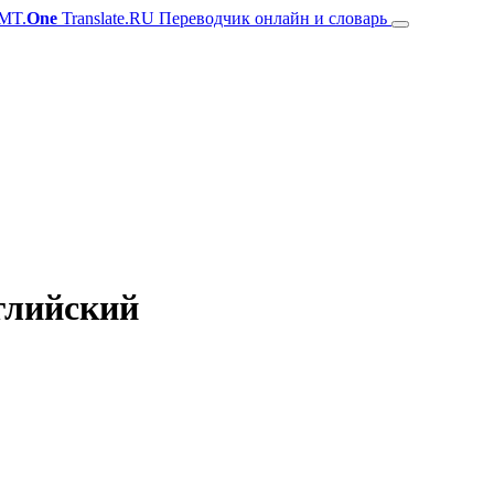
MT.
One
Translate.RU Переводчик онлайн и словарь
нглийский