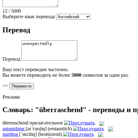
12
/
5000
Выберите язык перевода
Перевод
Перевод
Ваш текст переведен частично.
Вы можете переводить не более
5000
символов за один раз.
<>
Реклама
Словарь: "überraschend" - переводы и 
überraschend
прилагательное
astonishing
[əsˈtɔnɪʃɪŋ]
(erstaunlich)
startling
[ˈstɑ:tlɪŋ]
(bestürzend)