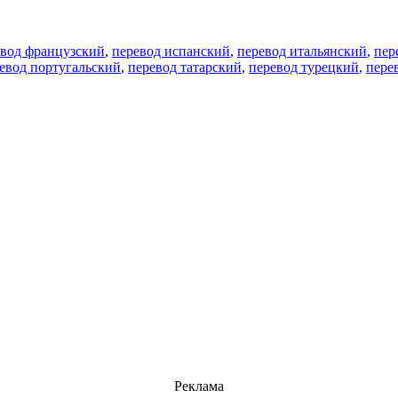
евод французский
,
перевод испанский
,
перевод итальянский
,
пер
евод португальский
,
перевод татарский
,
перевод турецкий
,
пере
Реклама