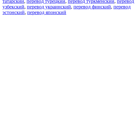
татарский
,
перевод турецкий
,
перевод туркменский
,
перевод
узбекский
,
перевод украинский
,
перевод финский
,
перевод
эстонский
,
перевод японский
Возможности
Перевод текста
Примеры употребления
Склонение и спряжение
Наш блог
Бесплатные приложения
PROMT.One для iOS
PROMT.One для Android
Предложения
Для разработчиков
Копировать текст
Копировать перевод
Сообщить о проблеме