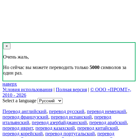
×
Очень жаль,
Но сейчас вы можете переводить только
5000
символов за
один раз.
наверх
Условия использования
|
Полная версия
|
© ООО «ПРОМТ»,
2010 - 2026
Select a language
Перевод английский
,
перевод русский
,
перевод немецкий
,
перевод французский
,
перевод испанский
,
перевод
итальянский
,
перевод азербайджанский
,
перевод арабский
,
перевод иврит
,
перевод казахский
,
перевод китайский
,
перевод корейский
,
перевод португальский
,
перевод