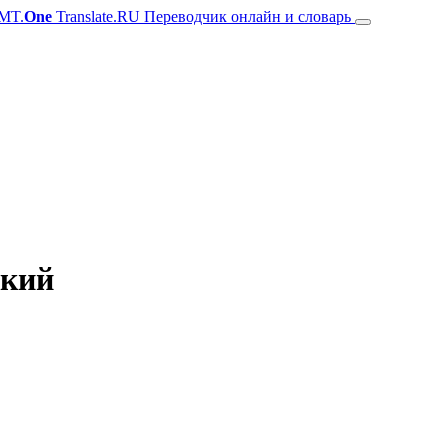
MT.
One
Translate.RU Переводчик онлайн и словарь
ский