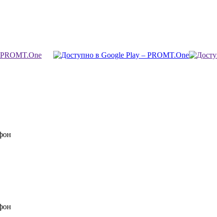
фон
фон