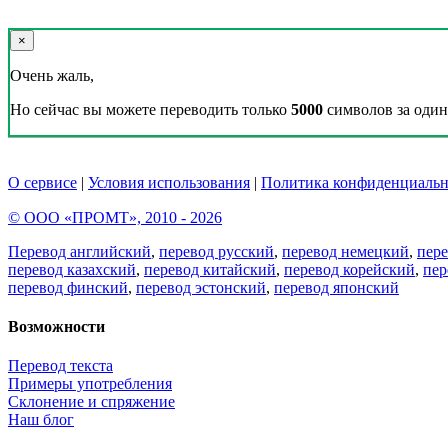
×
Очень жаль,
Но сейчас вы можете переводить только
5000
символов за один 
О сервисе
|
Условия использования
|
Политика конфиденциальн
© ООО «ПРОМТ», 2010 - 2026
Перевод английский
,
перевод русский
,
перевод немецкий
,
пер
перевод казахский
,
перевод китайский
,
перевод корейский
,
пер
перевод финский
,
перевод эстонский
,
перевод японский
Возможности
Перевод текста
Примеры употребления
Склонение и спряжение
Наш блог