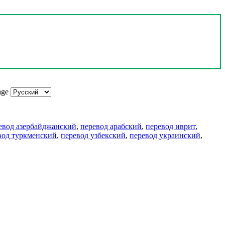
age
евод азербайджанский
,
перевод арабский
,
перевод иврит
,
вод туркменский
,
перевод узбекский
,
перевод украинский
,