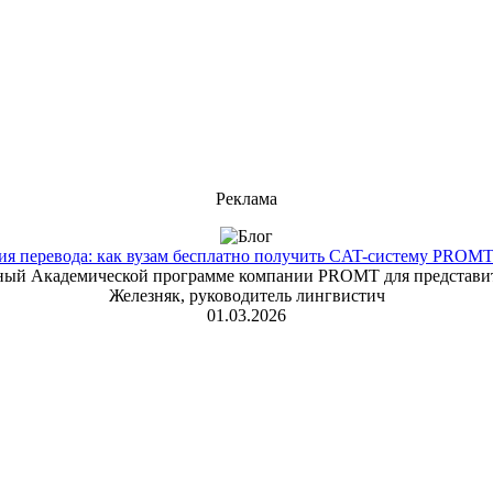
Реклама
 перевода: как вузам бесплатно получить CAT-систему PROMT T
енный Академической программе компании PROMT для представит
Железняк, руководитель лингвистич
01.03.2026