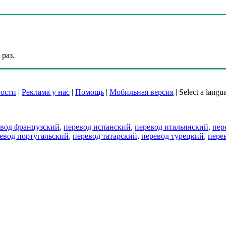
раз.
ости
|
Реклама у нас
|
Помощь
|
Мобильная версия
|
Select a langu
евод французский
,
перевод испанский
,
перевод итальянский
,
пер
евод португальский
,
перевод татарский
,
перевод турецкий
,
пере