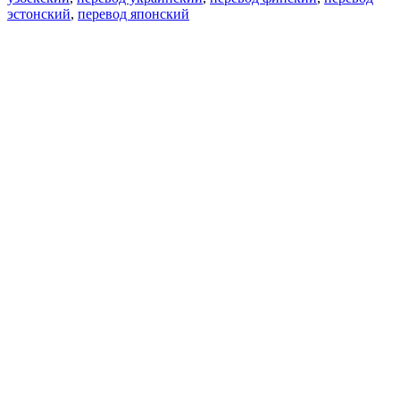
эстонский
,
перевод японский
Возможности
Перевод текста
Примеры употребления
Склонение и спряжение
Наш блог
Бесплатные приложения
PROMT.One для iOS
PROMT.One для Android
Предложения
Для разработчиков
Копировать текст
Копировать перевод
Сообщить о проблеме