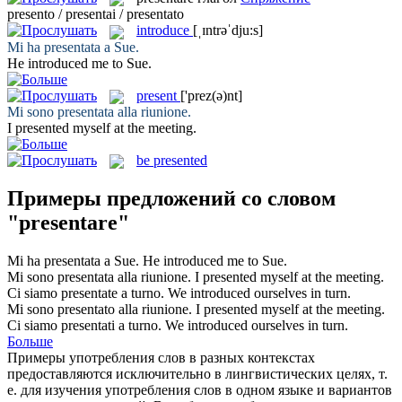
presento / presentai / presentato
introduce
[ˌɪntrəˈdju:s]
Mi ha
presentata
a Sue.
He
introduced
me to Sue.
present
['prez(ə)nt]
Mi sono
presentata
alla riunione.
I
presented
myself at the meeting.
be presented
Примеры предложений со словом
"presentare"
Mi ha
presentata
a Sue.
He
introduced
me to Sue.
Mi sono
presentata
alla riunione.
I
presented
myself at the meeting.
Ci siamo
presentate
a turno.
We
introduced
ourselves in turn.
Mi sono
presentato
alla riunione.
I
presented
myself at the meeting.
Ci siamo
presentati
a turno.
We
introduced
ourselves in turn.
Больше
Примеры употребления слов в разных контекстах
предоставляются исключительно в лингвистических целях, т.
е. для изучения употребления слов в одном языке и вариантов