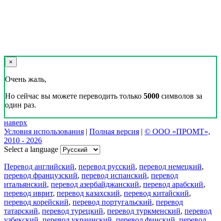
×
Очень жаль,
Но сейчас вы можете переводить только
5000
символов за
один раз.
наверх
Условия использования
|
Полная версия
|
© ООО «ПРОМТ»,
2010 - 2026
Select a language
Перевод английский
,
перевод русский
,
перевод немецкий
,
перевод французский
,
перевод испанский
,
перевод
итальянский
,
перевод азербайджанский
,
перевод арабский
,
перевод иврит
,
перевод казахский
,
перевод китайский
,
перевод корейский
,
перевод португальский
,
перевод
татарский
,
перевод турецкий
,
перевод туркменский
,
перевод
узбекский
,
перевод украинский
,
перевод финский
,
перевод