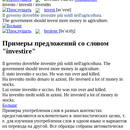
investo / investii / investito
invest
[ɪnˈvest]
Il governo dovrebbe
investire
più soldi nell'agricoltura.
The government should
invest
more money in agriculture.
besiege
[bɪˈsi:dʒ]
Примеры предложений со словом
"investire"
Il governo dovrebbe
investire
più soldi nell'agricoltura.
The
government should
invest
more money in agriculture.
È stato
investito
e ucciso.
He was
run over
and killed.
Ha
investito
molto denaro in azioni.
He
invested
a lot of money in
stocks.
Lui venne
investito
e ucciso.
He was
run over
and killed.
Ha
investito
molti soldi in azioni.
He
invested
a lot of money in
stocks.
Больше
Примеры употребления слов в разных контекстах
предоставляются исключительно в лингвистических целях, т.
е. для изучения употребления слов в одном языке и вариантов
их перевода на другой. Все образцы собраны автоматически