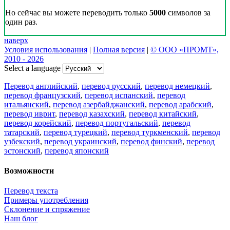
Но сейчас вы можете переводить только
5000
символов за
один раз.
наверх
Условия использования
|
Полная версия
|
© ООО «ПРОМТ»,
2010 - 2026
Select a language
Перевод английский
,
перевод русский
,
перевод немецкий
,
перевод французский
,
перевод испанский
,
перевод
итальянский
,
перевод азербайджанский
,
перевод арабский
,
перевод иврит
,
перевод казахский
,
перевод китайский
,
перевод корейский
,
перевод португальский
,
перевод
татарский
,
перевод турецкий
,
перевод туркменский
,
перевод
узбекский
,
перевод украинский
,
перевод финский
,
перевод
эстонский
,
перевод японский
Возможности
Перевод текста
Примеры употребления
Склонение и спряжение
Наш блог