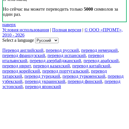
Но сейчас вы можете переводить только
5000
символов за
один раз.
наверх
Условия использования
|
Полная версия
|
© ООО «ПРОМТ»,
2010 - 2026
Select a language
Перевод английский
,
перевод русский
,
перевод немецкий
,
перевод французский
,
перевод испанский
,
перевод
итальянский
,
перевод азербайджанский
,
перевод арабский
,
перевод иврит
,
перевод казахский
,
перевод китайский
,
перевод корейский
,
перевод португальский
,
перевод
татарский
,
перевод турецкий
,
перевод туркменский
,
перевод
узбекский
,
перевод украинский
,
перевод финский
,
перевод
эстонский
,
перевод японский
Возможности
Перевод текста
Примеры употребления
Склонение и спряжение
Наш блог