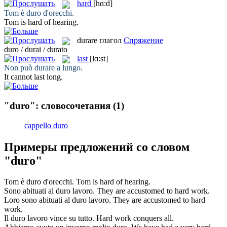
hard
[hɑ:d]
Tom è
duro
d'orecchi.
Tom is
hard
of hearing.
durare
глагол
Спряжение
duro / durai / durato
last
[lɑ:st]
Non può
durare
a lungo.
It cannot
last
long.
"duro": словосочетания
(1)
cappello duro
Примеры предложений со словом
"duro"
Tom è
duro
d'orecchi.
Tom is
hard
of hearing.
Sono abituati al
duro
lavoro.
They are accustomed to
hard
work.
Loro sono abituati al
duro
lavoro.
They are accustomed to
hard
work.
Il
duro
lavoro vince su tutto.
Hard
work conquers all.