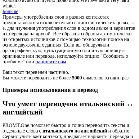
Abbiamo avuto un inverno molto
duro
.
We have had a very
hard
winter.
Больше
Примеры употребления слов в разных контекстах
предоставляются исключительно в лингвистических целях, т.
е. для изучения употребления слов в одном языке и вариантов
их перевода на другой. Все образцы собраны автоматически
из открытых источников с помощью технологии поиска на
основе двуязычных данных. Если вы обнаружили
орфографическую, пунктуационную или иную ошибку в
оригинале или переводе, используйте опцию "Сообщить о
проблеме" или
напишите нам
Ваш текст переведен частично.
Вы можете переводить не более
5000
символов за один раз.
Примеры использования и перевод
Что умеет переводчик итальянский ↔
английский
PROMT.One помогает быстро и точно переводить тексты и
отдельные слова
с итальянского на английский
и обратно.
Сервис учитывает контекст, предлагает варианты перевода и