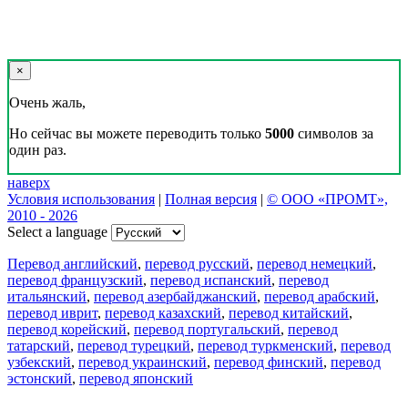
×
Очень жаль,
Но сейчас вы можете переводить только
5000
символов за
один раз.
наверх
Условия использования
|
Полная версия
|
© ООО «ПРОМТ»,
2010 - 2026
Select a language
Перевод английский
,
перевод русский
,
перевод немецкий
,
перевод французский
,
перевод испанский
,
перевод
итальянский
,
перевод азербайджанский
,
перевод арабский
,
перевод иврит
,
перевод казахский
,
перевод китайский
,
перевод корейский
,
перевод португальский
,
перевод
татарский
,
перевод турецкий
,
перевод туркменский
,
перевод
узбекский
,
перевод украинский
,
перевод финский
,
перевод
эстонский
,
перевод японский