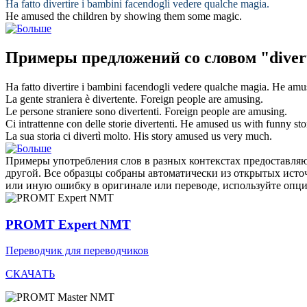
Ha fatto
divertire
i bambini facendogli vedere qualche magia.
He
amused
the children by showing them some magic.
Примеры предложений со словом "diver
Ha fatto
divertire
i bambini facendogli vedere qualche magia.
He
amu
La gente straniera è
divertente
.
Foreign people are
amusing
.
Le persone straniere sono
divertenti
.
Foreign people are
amusing
.
Ci intrattenne con delle storie
divertenti
.
He
amused
us with funny stor
La sua storia ci
divertì
molto.
His story
amused
us very much.
Примеры употребления слов в разных контекстах предоставляют
другой. Все образцы собраны автоматически из открытых ист
или иную ошибку в оригинале или переводе, используйте опц
PROMT Expert NMT
Переводчик для переводчиков
СКАЧАТЬ