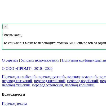
×
Очень жаль,
Но сейчас вы можете переводить только
5000
символов за один 
О сервисе
|
Условия использования
|
Политика конфиденциальн
© ООО «ПРОМТ», 2010 - 2026
Перевод английский
,
перевод русский
,
перевод немецкий
,
пер
перевод казахский
,
перевод китайский
,
перевод корейский
,
пер
перевод финский
,
перевод эстонский
,
перевод японский
Возможности
Перевод текста