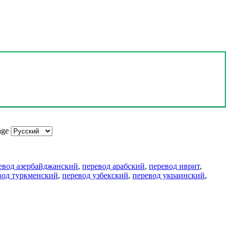
age
евод азербайджанский
,
перевод арабский
,
перевод иврит
,
вод туркменский
,
перевод узбекский
,
перевод украинский
,