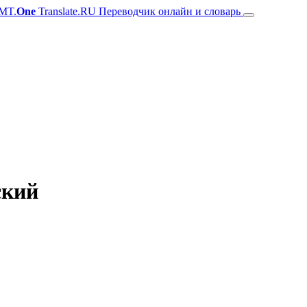
MT.
One
Translate.RU Переводчик онлайн и словарь
ский