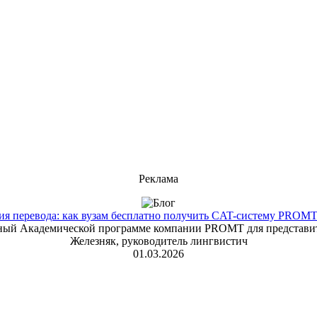
Реклама
 перевода: как вузам бесплатно получить CAT-систему PROMT T
енный Академической программе компании PROMT для представит
Железняк, руководитель лингвистич
01.03.2026