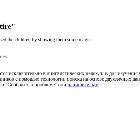
tire"
sed
the children by showing them some magic.
ies.
ся исключительно в лингвистических целях, т. е. для изучения 
очников с помощью технологии поиска на основе двуязычных д
ию "Сообщить о проблеме" или
напишите нам