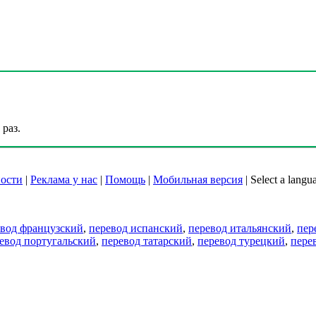
раз.
ости
|
Реклама у нас
|
Помощь
|
Мобильная версия
|
Select a langu
евод французский
,
перевод испанский
,
перевод итальянский
,
пер
евод португальский
,
перевод татарский
,
перевод турецкий
,
пере