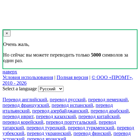
×
Очень жаль,
Но сейчас вы можете переводить только
5000
символов за
один раз.
наверх
Условия использования
|
Полная версия
|
© ООО «ПРОМТ»,
2010 - 2026
Select a language
Перевод английский
,
перевод русский
,
перевод немецкий
,
перевод французский
,
перевод испанский
,
перевод
итальянский
,
перевод азербайджанский
,
перевод арабский
,
перевод иврит
,
перевод казахский
,
перевод китайский
,
перевод корейский
,
перевод португальский
,
перевод
татарский
,
перевод турецкий
,
перевод туркменский
,
перевод
узбекский
,
перевод украинский
,
перевод финский
,
перевод
эстонский
,
перевод японский