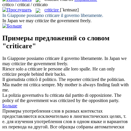
critico / criticai / criticato
criticize
[ˈkrɪtɪsaɪz]
In Giappone possiamo
criticare
il governo liberamente.
In Japan we may
criticize
the government freely.
Примеры предложений со словом
"criticare"
In Giappone possiamo
criticare
il governo liberamente.
In Japan we
may
criticize
the government freely.
Riesce solo a
criticare
le persone alle loro spalle.
He can only
criticize
people behind their backs.
Il giornalista
criticò
il politico.
The reporter
criticized
the politician.
Mia madre mi
critica
sempre.
My mother is always
finding fault
with
me.
La polizia governativa fu
criticata
dal partito di opposizione.
The
policy of the government was
criticized
by the opposition party.
Больше
Примеры употребления слов в разных контекстах
предоставляются исключительно в лингвистических целях, т.
е. для изучения употребления слов в одном языке и вариантов
их перевода на другой. Все образцы собраны автоматически