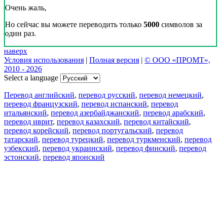
Очень жаль,
Но сейчас вы можете переводить только
5000
символов за
один раз.
наверх
Условия использования
|
Полная версия
|
© ООО «ПРОМТ»,
2010 - 2026
Select a language
Перевод английский
,
перевод русский
,
перевод немецкий
,
перевод французский
,
перевод испанский
,
перевод
итальянский
,
перевод азербайджанский
,
перевод арабский
,
перевод иврит
,
перевод казахский
,
перевод китайский
,
перевод корейский
,
перевод португальский
,
перевод
татарский
,
перевод турецкий
,
перевод туркменский
,
перевод
узбекский
,
перевод украинский
,
перевод финский
,
перевод
эстонский
,
перевод японский
Возможности
Перевод текста
Примеры употребления
Склонение и спряжение