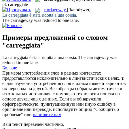
pl.
carreggiate
carriageway
[ˈkærɪdʒweɪ]
La
carreggiata
è stata ridotta a una corsia.
The
carriageway
was reduced to one lane.
Примеры предложений со словом
"carreggiata"
La
carreggiata
è stata ridotta a una corsia.
The
carriageway
was
reduced to one lane.
Больше
Примеры употребления слов в разных контекстах
предоставляются исключительно в лингвистических целях, т.
е. для изучения употребления слов в одном языке и вариантов
их перевода на другой. Все образцы собраны автоматически
из открытых источников с помощью технологии поиска на
основе двуязычных данных. Если вы обнаружили
орфографическую, пунктуационную или иную ошибку в
оригинале или переводе, используйте опцию "Сообщить о
проблеме" или
напишите нам
Ваш текст переведен частично.