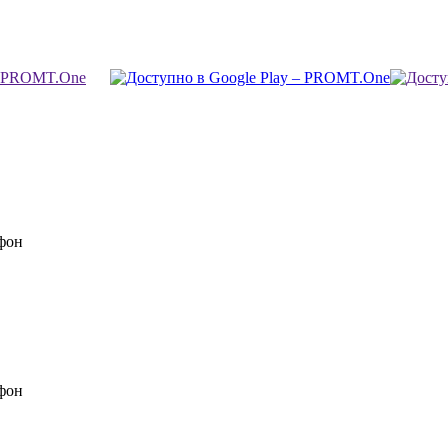
фон
фон