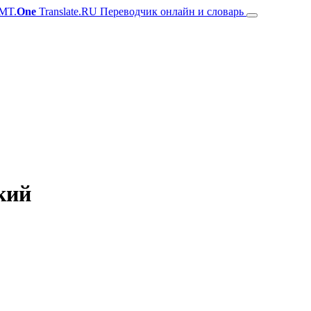
MT.
One
Translate.RU Переводчик онлайн и словарь
кий