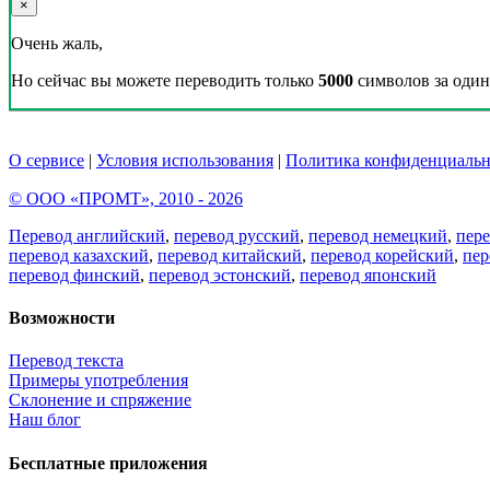
×
Очень жаль,
Но сейчас вы можете переводить только
5000
символов за один 
О сервисе
|
Условия использования
|
Политика конфиденциальн
© ООО «ПРОМТ», 2010 - 2026
Перевод английский
,
перевод русский
,
перевод немецкий
,
пер
перевод казахский
,
перевод китайский
,
перевод корейский
,
пер
перевод финский
,
перевод эстонский
,
перевод японский
Возможности
Перевод текста
Примеры употребления
Склонение и спряжение
Наш блог
Бесплатные приложения