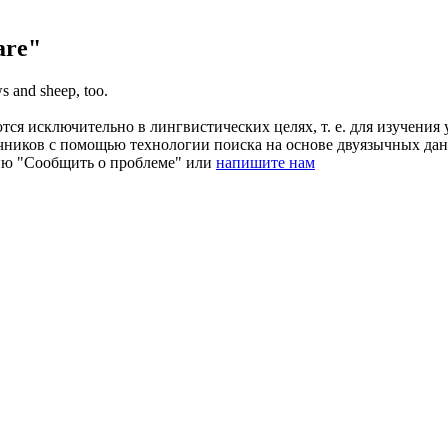
are"
 and sheep, too.
ся исключительно в лингвистических целях, т. е. для изучения 
очников с помощью технологии поиска на основе двуязычных д
ию "Сообщить о проблеме" или
напишите нам