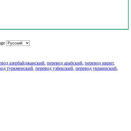
age
евод азербайджанский
,
перевод арабский
,
перевод иврит
,
вод туркменский
,
перевод узбекский
,
перевод украинский
,