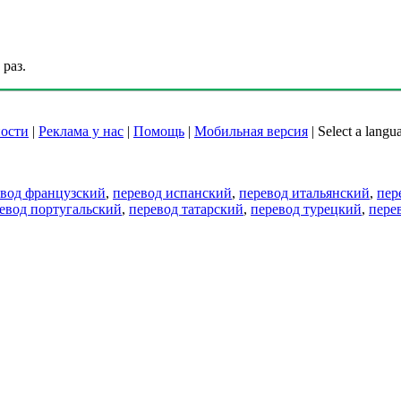
раз.
ости
|
Реклама у нас
|
Помощь
|
Мобильная версия
|
Select a langu
евод французский
,
перевод испанский
,
перевод итальянский
,
пер
евод португальский
,
перевод татарский
,
перевод турецкий
,
пере