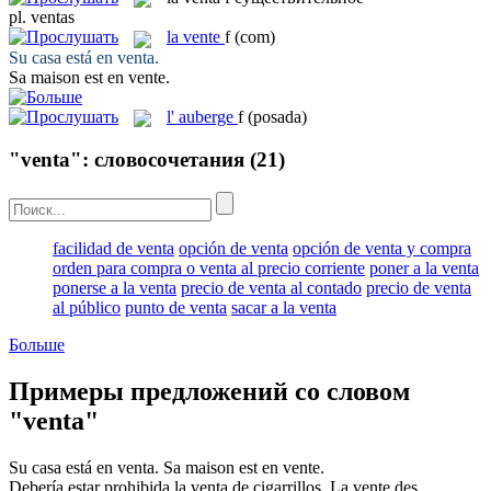
pl.
ventas
la
vente
f
(com)
Su casa está en
venta
.
Sa maison est en
vente
.
l'
auberge
f
(posada)
"venta": словосочетания
(21)
facilidad de venta
opción de venta
opción de venta y compra
orden para compra o venta al precio corriente
poner a la venta
ponerse a la venta
precio de venta al contado
precio de venta
al público
punto de venta
sacar a la venta
Больше
Примеры предложений со словом
"venta"
Su casa está en
venta
.
Sa maison est en
vente
.
Debería estar prohibida la
venta
de cigarrillos.
La
vente
des