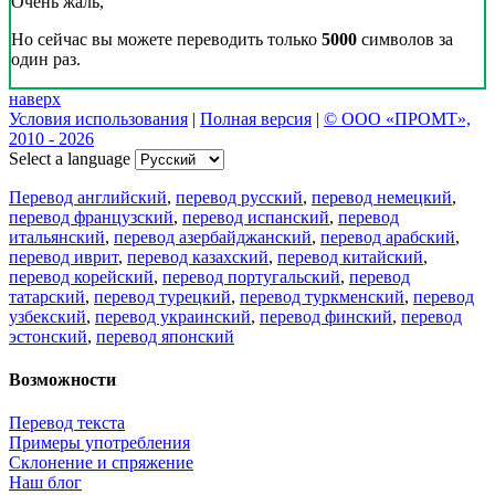
Очень жаль,
Но сейчас вы можете переводить только
5000
символов за
один раз.
наверх
Условия использования
|
Полная версия
|
© ООО «ПРОМТ»,
2010 - 2026
Select a language
Перевод английский
,
перевод русский
,
перевод немецкий
,
перевод французский
,
перевод испанский
,
перевод
итальянский
,
перевод азербайджанский
,
перевод арабский
,
перевод иврит
,
перевод казахский
,
перевод китайский
,
перевод корейский
,
перевод португальский
,
перевод
татарский
,
перевод турецкий
,
перевод туркменский
,
перевод
узбекский
,
перевод украинский
,
перевод финский
,
перевод
эстонский
,
перевод японский
Возможности
Перевод текста
Примеры употребления
Склонение и спряжение
Наш блог