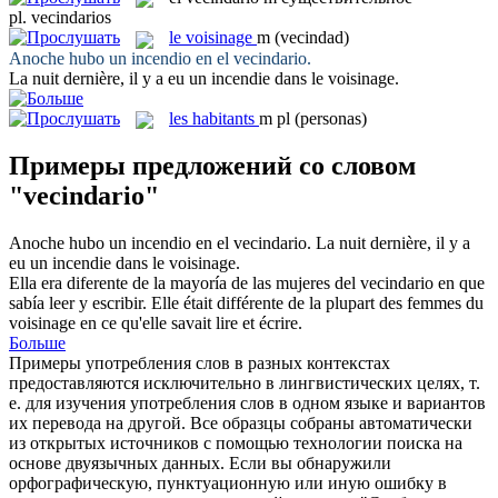
pl.
vecindarios
le
voisinage
m
(vecindad)
Anoche hubo un incendio en el
vecindario
.
La nuit dernière, il y a eu un incendie dans le
voisinage
.
les
habitants
m pl
(personas)
Примеры предложений со словом
"vecindario"
Anoche hubo un incendio en el
vecindario
.
La nuit dernière, il y a
eu un incendie dans le
voisinage
.
Ella era diferente de la mayoría de las mujeres del
vecindario
en que
sabía leer y escribir.
Elle était différente de la plupart des femmes du
voisinage
en ce qu'elle savait lire et écrire.
Больше
Примеры употребления слов в разных контекстах
предоставляются исключительно в лингвистических целях, т.
е. для изучения употребления слов в одном языке и вариантов
их перевода на другой. Все образцы собраны автоматически
из открытых источников с помощью технологии поиска на
основе двуязычных данных. Если вы обнаружили
орфографическую, пунктуационную или иную ошибку в