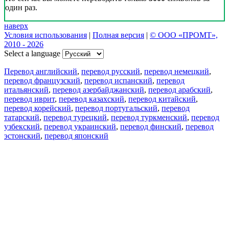
один раз.
наверх
Условия использования
|
Полная версия
|
© ООО «ПРОМТ»,
2010 - 2026
Select a language
Перевод английский
,
перевод русский
,
перевод немецкий
,
перевод французский
,
перевод испанский
,
перевод
итальянский
,
перевод азербайджанский
,
перевод арабский
,
перевод иврит
,
перевод казахский
,
перевод китайский
,
перевод корейский
,
перевод португальский
,
перевод
татарский
,
перевод турецкий
,
перевод туркменский
,
перевод
узбекский
,
перевод украинский
,
перевод финский
,
перевод
эстонский
,
перевод японский
Возможности
Перевод текста
Примеры употребления
Склонение и спряжение
Наш блог
Бесплатные приложения