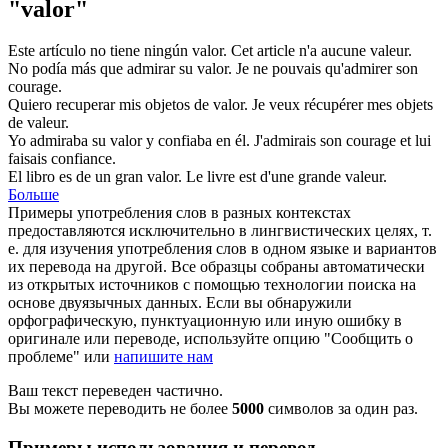
"valor"
Este artículo no tiene ningún
valor
.
Cet article n'a aucune
valeur
.
No podía más que admirar su
valor
.
Je ne pouvais qu'admirer son
courage
.
Quiero recuperar mis objetos de
valor
.
Je veux récupérer mes objets
de
valeur
.
Yo admiraba su
valor
y confiaba en él.
J'admirais son
courage
et lui
faisais confiance.
El libro es de un gran
valor
.
Le livre est d'une grande
valeur
.
Больше
Примеры употребления слов в разных контекстах
предоставляются исключительно в лингвистических целях, т.
е. для изучения употребления слов в одном языке и вариантов
их перевода на другой. Все образцы собраны автоматически
из открытых источников с помощью технологии поиска на
основе двуязычных данных. Если вы обнаружили
орфографическую, пунктуационную или иную ошибку в
оригинале или переводе, используйте опцию "Сообщить о
проблеме" или
напишите нам
Ваш текст переведен частично.
Вы можете переводить не более
5000
символов за один раз.
Примеры использования и перевод