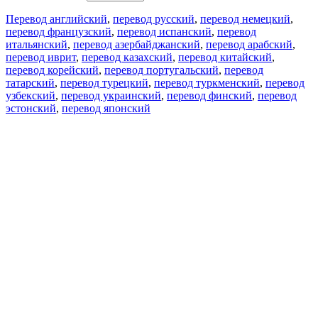
Перевод английский
,
перевод русский
,
перевод немецкий
,
перевод французский
,
перевод испанский
,
перевод
итальянский
,
перевод азербайджанский
,
перевод арабский
,
перевод иврит
,
перевод казахский
,
перевод китайский
,
перевод корейский
,
перевод португальский
,
перевод
татарский
,
перевод турецкий
,
перевод туркменский
,
перевод
узбекский
,
перевод украинский
,
перевод финский
,
перевод
эстонский
,
перевод японский
Возможности
Перевод текста
Примеры употребления
Склонение и спряжение
Наш блог
Бесплатные приложения
PROMT.One для iOS
PROMT.One для Android
Предложения