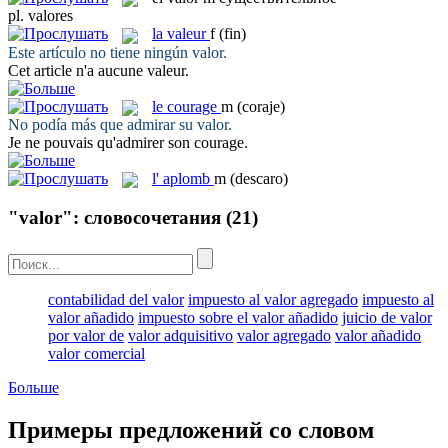
pl.
valores
la
valeur
f
(fin)
Este artículo no tiene ningún
valor
.
Cet article n'a aucune
valeur
.
le
courage
m
(coraje)
No podía más que admirar su
valor
.
Je ne pouvais qu'admirer son
courage
.
l'
aplomb
m
(descaro)
"valor": словосочетания
(21)
contabilidad del valor
impuesto al valor agregado
impuesto al
valor añadido
impuesto sobre el valor añadido
juicio de valor
por valor de
valor adquisitivo
valor agregado
valor añadido
valor comercial
Больше
Примеры предложений со словом