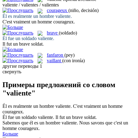
valiente / valientes / valientes
courageux
(niño, decisión)
Él es realmente un hombre
valiente
.
C'est vraiment un homme
courageux
.
brave
(soldado)
Él fue un soldado
valiente
.
Il fut un
brave
soldat.
fanfaron
(pey)
vaillant
(con ironía)
другие переводы
1
свернуть
Примеры предложений со словом
"valiente"
Él es realmente un hombre
valiente
.
C'est vraiment un homme
courageux
.
Él fue un soldado
valiente
.
Il fut un
brave
soldat.
Sabemos que él es un hombre
valiente
.
Nous savons que c'est un
homme
courageux
.
Больше