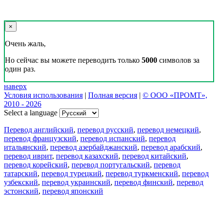
×
Очень жаль,
Но сейчас вы можете переводить только
5000
символов за
один раз.
наверх
Условия использования
|
Полная версия
|
© ООО «ПРОМТ»,
2010 - 2026
Select a language
Перевод английский
,
перевод русский
,
перевод немецкий
,
перевод французский
,
перевод испанский
,
перевод
итальянский
,
перевод азербайджанский
,
перевод арабский
,
перевод иврит
,
перевод казахский
,
перевод китайский
,
перевод корейский
,
перевод португальский
,
перевод
татарский
,
перевод турецкий
,
перевод туркменский
,
перевод
узбекский
,
перевод украинский
,
перевод финский
,
перевод
эстонский
,
перевод японский
Возможности