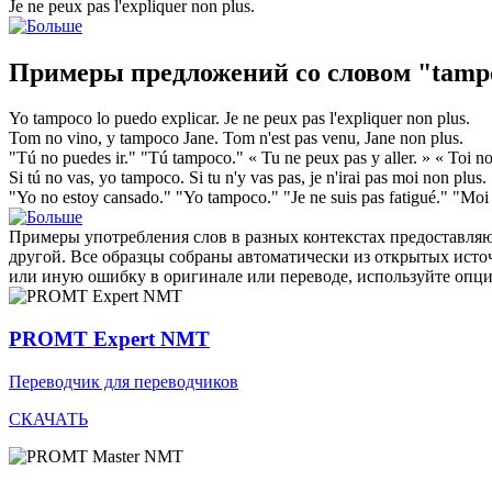
Je ne peux pas l'expliquer
non plus
.
Примеры предложений со словом "tamp
Yo
tampoco
lo puedo explicar.
Je ne peux pas l'expliquer
non plus
.
Tom no vino, y
tampoco
Jane.
Tom n'est pas venu, Jane
non plus
.
"Tú no puedes ir." "Tú
tampoco
."
« Tu ne peux pas y aller. » « Toi
no
Si tú no vas, yo
tampoco
.
Si tu n'y vas pas, je n'irai pas moi
non plus
.
"Yo no estoy cansado." "Yo
tampoco
."
"Je ne suis pas fatigué." "Mo
Примеры употребления слов в разных контекстах предоставляют
другой. Все образцы собраны автоматически из открытых ист
или иную ошибку в оригинале или переводе, используйте опц
PROMT Expert NMT
Переводчик для переводчиков
СКАЧАТЬ