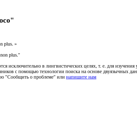
oco"
n plus
. »
i
non plus
."
ся исключительно в лингвистических целях, т. е. для изучения 
очников с помощью технологии поиска на основе двуязычных д
ию "Сообщить о проблеме" или
напишите нам