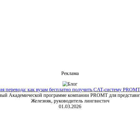
Реклама
 перевода: как вузам бесплатно получить CAT-систему PROMT T
енный Академической программе компании PROMT для представит
Железняк, руководитель лингвистич
01.03.2026