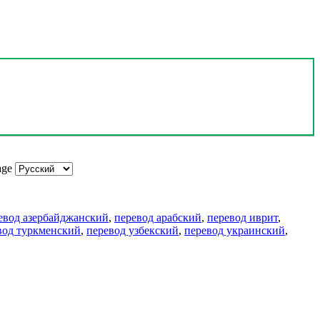
age
евод азербайджанский
,
перевод арабский
,
перевод иврит
,
вод туркменский
,
перевод узбекский
,
перевод украинский
,