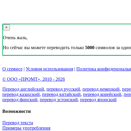
×
Очень жаль,
Но сейчас вы можете переводить только
5000
символов за один 
О сервисе
|
Условия использования
|
Политика конфиденциальн
© ООО «ПРОМТ», 2010 - 2026
Перевод английский
,
перевод русский
,
перевод немецкий
,
пер
перевод казахский
,
перевод китайский
,
перевод корейский
,
пер
перевод финский
,
перевод эстонский
,
перевод японский
Возможности
Перевод текста
Примеры употребления