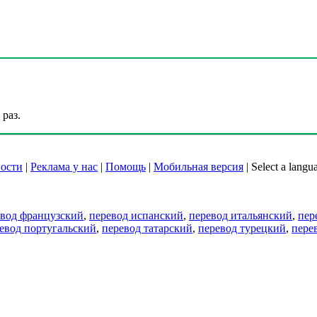
раз.
ости
|
Реклама у нас
|
Помощь
|
Мобильная версия
|
Select a langu
евод французский
,
перевод испанский
,
перевод итальянский
,
пер
евод португальский
,
перевод татарский
,
перевод турецкий
,
пере