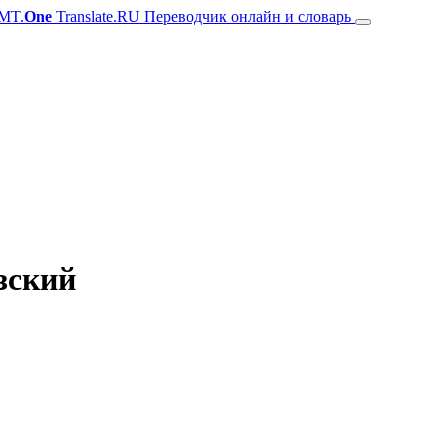
MT.
One
Translate.RU Переводчик онлайн и словарь
зский