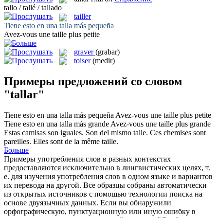
tallo / tallé / tallado
tailler
Tiene esto en una
talla
más pequeña
Avez-vous une
taille
plus petite
graver
(grabar)
toiser
(medir)
Примеры предложений со словом
"tallar"
Tiene esto en una
talla
más pequeña
Avez-vous une
taille
plus petite
Tiene esto en una
talla
más grande
Avez-vous une
taille
plus grande
Estas camisas son iguales. Son del mismo
talle
.
Ces chemises sont
pareilles. Elles sont de la même
taille
.
Больше
Примеры употребления слов в разных контекстах
предоставляются исключительно в лингвистических целях, т.
е. для изучения употребления слов в одном языке и вариантов
их перевода на другой. Все образцы собраны автоматически
из открытых источников с помощью технологии поиска на
основе двуязычных данных. Если вы обнаружили
орфографическую, пунктуационную или иную ошибку в