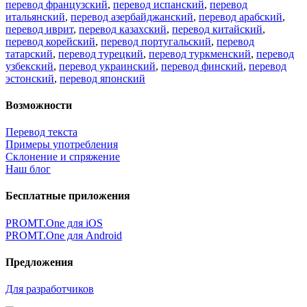
перевод французский
,
перевод испанский
,
перевод
итальянский
,
перевод азербайджанский
,
перевод арабский
,
перевод иврит
,
перевод казахский
,
перевод китайский
,
перевод корейский
,
перевод португальский
,
перевод
татарский
,
перевод турецкий
,
перевод туркменский
,
перевод
узбекский
,
перевод украинский
,
перевод финский
,
перевод
эстонский
,
перевод японский
Возможности
Перевод текста
Примеры употребления
Склонение и спряжение
Наш блог
Бесплатные приложения
PROMT.One для iOS
PROMT.One для Android
Предложения
Для разработчиков