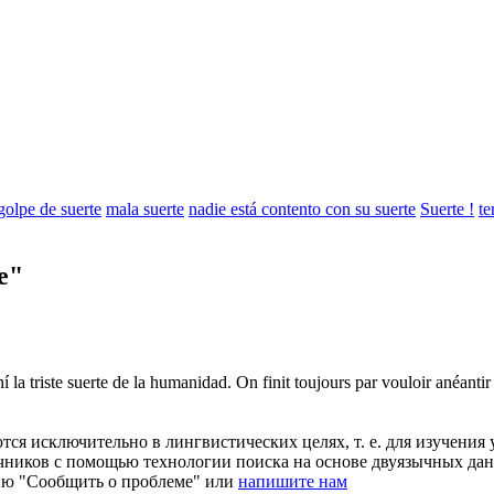
golpe de suerte
mala suerte
nadie está contento con su suerte
Suerte !
te
e"
 la triste
suerte
de la humanidad.
On finit toujours par vouloir anéantir 
ся исключительно в лингвистических целях, т. е. для изучения 
очников с помощью технологии поиска на основе двуязычных д
ию "Сообщить о проблеме" или
напишите нам