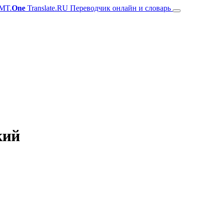
MT.
One
Translate.RU Переводчик онлайн и словарь
кий