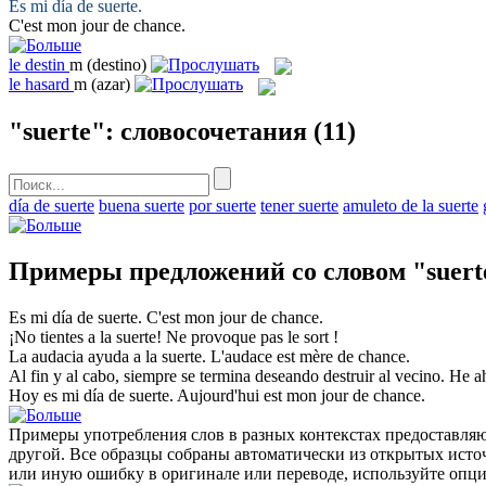
Es mi día de
suerte
.
C'est mon jour de
chance
.
le
destin
m
(destino)
le
hasard
m
(azar)
"suerte": словосочетания
(11)
día de suerte
buena suerte
por suerte
tener suerte
amuleto de la suerte
Примеры предложений со словом "suert
Es mi día de
suerte
.
C'est mon jour de
chance
.
¡No tientes a la
suerte
!
Ne provoque pas le
sort
!
La audacia ayuda a la
suerte
.
L'audace est mère de
chance
.
Al fin y al cabo, siempre se termina deseando destruir al vecino. He ahí
Hoy es mi día de
suerte
.
Aujourd'hui est mon jour de
chance
.
Примеры употребления слов в разных контекстах предоставляют
другой. Все образцы собраны автоматически из открытых ист
или иную ошибку в оригинале или переводе, используйте опц