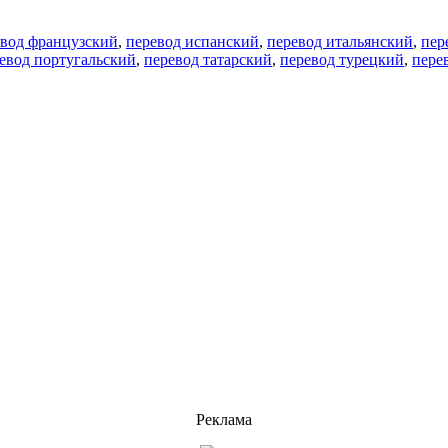
евод французский
,
перевод испанский
,
перевод итальянский
,
пер
евод португальский
,
перевод татарский
,
перевод турецкий
,
пере
Реклама