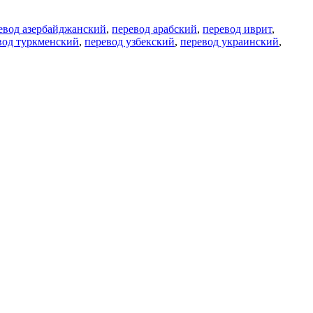
евод азербайджанский
,
перевод арабский
,
перевод иврит
,
вод туркменский
,
перевод узбекский
,
перевод украинский
,