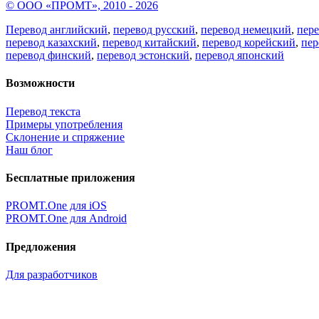
© ООО «ПРОМТ», 2010 - 2026
Перевод английский
,
перевод русский
,
перевод немецкий
,
пер
перевод казахский
,
перевод китайский
,
перевод корейский
,
пер
перевод финский
,
перевод эстонский
,
перевод японский
Возможности
Перевод текста
Примеры употребления
Склонение и спряжение
Наш блог
Бесплатные приложения
PROMT.One для iOS
PROMT.One для Android
Предложения
Для разработчиков