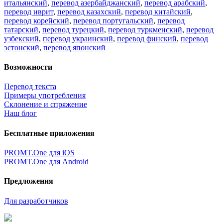
итальянский
,
перевод азербайджанский
,
перевод арабский
,
перевод иврит
,
перевод казахский
,
перевод китайский
,
перевод корейский
,
перевод португальский
,
перевод
татарский
,
перевод турецкий
,
перевод туркменский
,
перевод
узбекский
,
перевод украинский
,
перевод финский
,
перевод
эстонский
,
перевод японский
Возможности
Перевод текста
Примеры употребления
Склонение и спряжение
Наш блог
Бесплатные приложения
PROMT.One для iOS
PROMT.One для Android
Предложения
Для разработчиков