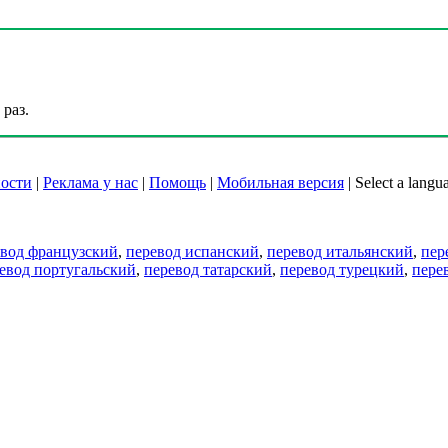
раз.
ости
|
Реклама у нас
|
Помощь
|
Мобильная версия
|
Select a langu
евод французский
,
перевод испанский
,
перевод итальянский
,
пер
евод португальский
,
перевод татарский
,
перевод турецкий
,
пере