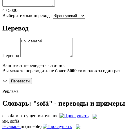
4
/
5000
Выберите язык перевода
Перевод
Перевод
Ваш текст переведен частично.
Вы можете переводить не более
5000
символов за один раз.
<>
Реклама
Словарь: "sofá" - переводы и примеры
el
sofá
м.р.
существительное
мн.
sofás
le
canapé
m
(mueble)