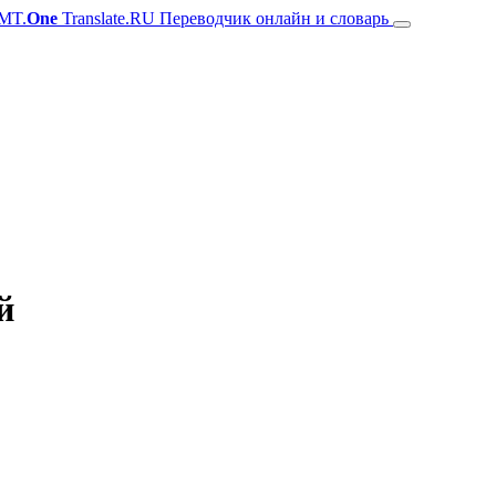
MT.
One
Translate.RU Переводчик онлайн и словарь
й