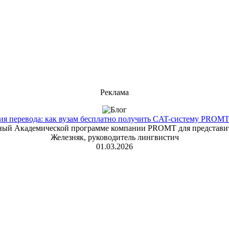
Реклама
 перевода: как вузам бесплатно получить CAT-систему PROMT T
енный Академической программе компании PROMT для представит
Железняк, руководитель лингвистич
01.03.2026