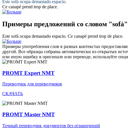
Este
sofá
ocupa demasiado espacio.
Ce
canapé
prend trop de place.
Примеры предложений со словом "sofá"
Este
sofá
ocupa demasiado espacio.
Ce
canapé
prend trop de place.
Примеры употребления слов в разных контекстах предоставляют
другой. Все образцы собраны автоматически из открытых ист
или иную ошибку в оригинале или переводе, используйте опц
PROMT Expert NMT
Переводчик для переводчиков
СКАЧАТЬ
PROMT Master NMT
Точный переводчик документов без ограничений