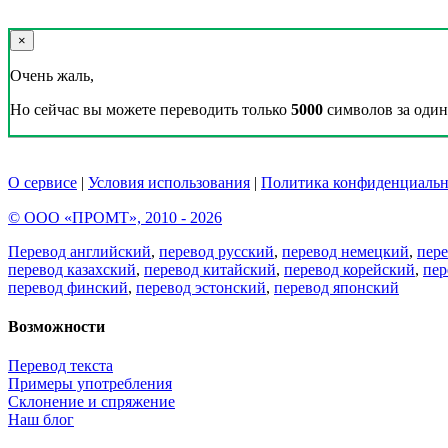
×
Очень жаль,
Но сейчас вы можете переводить только
5000
символов за один 
О сервисе
|
Условия использования
|
Политика конфиденциальн
© ООО «ПРОМТ», 2010 - 2026
Перевод английский
,
перевод русский
,
перевод немецкий
,
пер
перевод казахский
,
перевод китайский
,
перевод корейский
,
пер
перевод финский
,
перевод эстонский
,
перевод японский
Возможности
Перевод текста
Примеры употребления
Склонение и спряжение
Наш блог