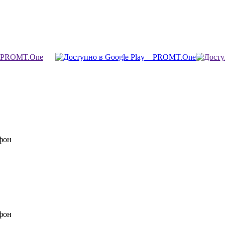
фон
фон