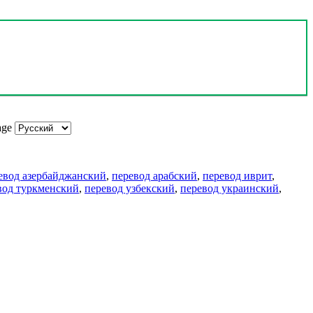
age
евод азербайджанский
,
перевод арабский
,
перевод иврит
,
вод туркменский
,
перевод узбекский
,
перевод украинский
,