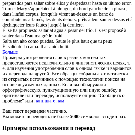
preparados para
saltar
sobre ellos y despedazar hasta su último error.
Tom et Mary s'apprêtaient à
plonger
, du bord gauche de la phrase,
dans l'infini corpus, lorsqu'ils virent au-dessous un banc de
contributeurs affamés, les dents dehors, prêts à leur sauter dessus et à
déchiqueter leurs fautes jusqu'à la dernière.
Él se ha propuesto
saltar
al agua a pesar del frío.
Il s'est proposé à
sauter
dans l'eau malgré le froid.
Salta
tan alto como puedas.
Saute
le plus haut que tu peux.
Él
saltó
de la cama.
Il a
sauté
du lit.
Больше
Примеры употребления слов в разных контекстах
предоставляются исключительно в лингвистических целях, т.
е. для изучения употребления слов в одном языке и вариантов
их перевода на другой. Все образцы собраны автоматически
из открытых источников с помощью технологии поиска на
основе двуязычных данных. Если вы обнаружили
орфографическую, пунктуационную или иную ошибку в
оригинале или переводе, используйте опцию "Сообщить о
проблеме" или
напишите нам
Ваш текст переведен частично.
Вы можете переводить не более
5000
символов за один раз.
Примеры использования и перевод