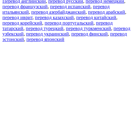
Перевод английский
,
перевод русский
,
перевод немецкий
,
перевод французский
,
перевод испанский
,
перевод
итальянский
,
перевод азербайджанский
,
перевод арабский
,
перевод иврит
,
перевод казахский
,
перевод китайский
,
перевод корейский
,
перевод португальский
,
перевод
татарский
,
перевод турецкий
,
перевод туркменский
,
перевод
узбекский
,
перевод украинский
,
перевод финский
,
перевод
эстонский
,
перевод японский
Возможности
Перевод текста
Примеры употребления
Склонение и спряжение
Наш блог
Бесплатные приложения
PROMT.One для iOS
PROMT.One для Android
Предложения
Для разработчиков