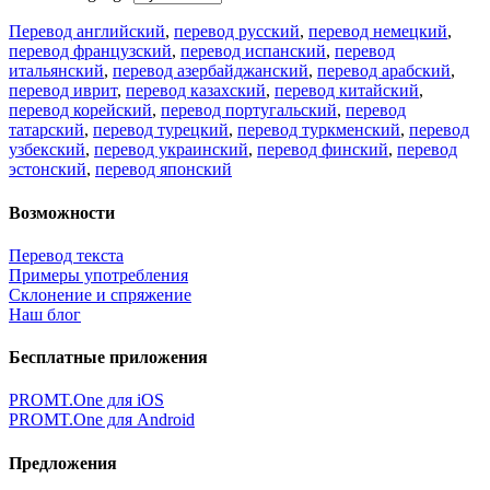
Перевод английский
,
перевод русский
,
перевод немецкий
,
перевод французский
,
перевод испанский
,
перевод
итальянский
,
перевод азербайджанский
,
перевод арабский
,
перевод иврит
,
перевод казахский
,
перевод китайский
,
перевод корейский
,
перевод португальский
,
перевод
татарский
,
перевод турецкий
,
перевод туркменский
,
перевод
узбекский
,
перевод украинский
,
перевод финский
,
перевод
эстонский
,
перевод японский
Возможности
Перевод текста
Примеры употребления
Склонение и спряжение
Наш блог
Бесплатные приложения
PROMT.One для iOS
PROMT.One для Android
Предложения