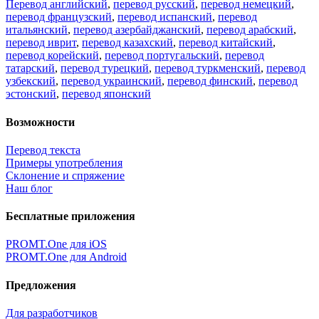
Перевод английский
,
перевод русский
,
перевод немецкий
,
перевод французский
,
перевод испанский
,
перевод
итальянский
,
перевод азербайджанский
,
перевод арабский
,
перевод иврит
,
перевод казахский
,
перевод китайский
,
перевод корейский
,
перевод португальский
,
перевод
татарский
,
перевод турецкий
,
перевод туркменский
,
перевод
узбекский
,
перевод украинский
,
перевод финский
,
перевод
эстонский
,
перевод японский
Возможности
Перевод текста
Примеры употребления
Склонение и спряжение
Наш блог
Бесплатные приложения
PROMT.One для iOS
PROMT.One для Android
Предложения
Для разработчиков