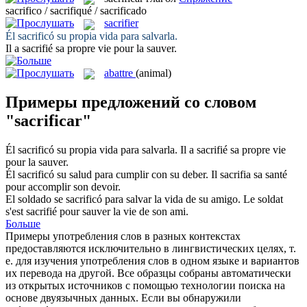
sacrifico / sacrifiqué / sacrificado
sacrifier
Él
sacrificó
su propia vida para salvarla.
Il a
sacrifié
sa propre vie pour la sauver.
abattre
(animal)
Примеры предложений со словом
"sacrificar"
Él
sacrificó
su propia vida para salvarla.
Il a
sacrifié
sa propre vie
pour la sauver.
Él
sacrificó
su salud para cumplir con su deber.
Il
sacrifia
sa santé
pour accomplir son devoir.
El soldado se
sacrificó
para salvar la vida de su amigo.
Le soldat
s'est
sacrifié
pour sauver la vie de son ami.
Больше
Примеры употребления слов в разных контекстах
предоставляются исключительно в лингвистических целях, т.
е. для изучения употребления слов в одном языке и вариантов
их перевода на другой. Все образцы собраны автоматически
из открытых источников с помощью технологии поиска на
основе двуязычных данных. Если вы обнаружили