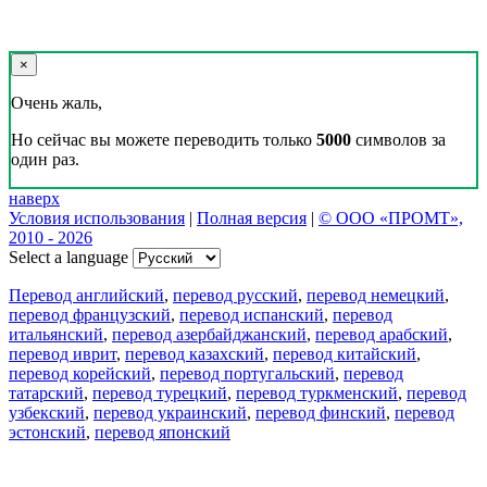
×
Очень жаль,
Но сейчас вы можете переводить только
5000
символов за
один раз.
наверх
Условия использования
|
Полная версия
|
© ООО «ПРОМТ»,
2010 - 2026
Select a language
Перевод английский
,
перевод русский
,
перевод немецкий
,
перевод французский
,
перевод испанский
,
перевод
итальянский
,
перевод азербайджанский
,
перевод арабский
,
перевод иврит
,
перевод казахский
,
перевод китайский
,
перевод корейский
,
перевод португальский
,
перевод
татарский
,
перевод турецкий
,
перевод туркменский
,
перевод
узбекский
,
перевод украинский
,
перевод финский
,
перевод
эстонский
,
перевод японский
Возможности