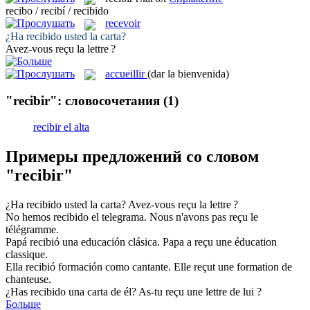
recibo / recibí / recibido
recevoir
¿Ha
recibido
usted la carta?
Avez-vous
reçu
la lettre ?
accueillir
(dar la bienvenida)
"recibir": словосочетания
(1)
recibir el alta
Примеры предложений со словом
"recibir"
¿Ha
recibido
usted la carta?
Avez-vous
reçu
la lettre ?
No hemos
recibido
el telegrama.
Nous n'avons pas
reçu
le
télégramme.
Papá
recibió
una educación clásica.
Papa a
reçu
une éducation
classique.
Ella
recibió
formación como cantante.
Elle
reçut
une formation de
chanteuse.
¿Has
recibido
una carta de él?
As-tu
reçu
une lettre de lui ?
Больше