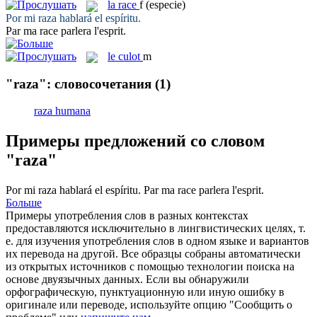
la
race
f
(especie)
Por mi
raza
hablará el espíritu.
Par ma
race
parlera l'esprit.
le
culot
m
"raza": словосочетания
(1)
raza humana
Примеры предложений со словом
"raza"
Por mi
raza
hablará el espíritu.
Par ma
race
parlera l'esprit.
Больше
Примеры употребления слов в разных контекстах
предоставляются исключительно в лингвистических целях, т.
е. для изучения употребления слов в одном языке и вариантов
их перевода на другой. Все образцы собраны автоматически
из открытых источников с помощью технологии поиска на
основе двуязычных данных. Если вы обнаружили
орфографическую, пунктуационную или иную ошибку в
оригинале или переводе, используйте опцию "Сообщить о