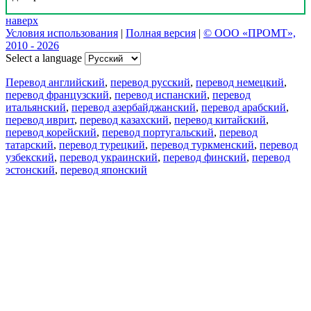
наверх
Условия использования
|
Полная версия
|
© ООО «ПРОМТ»,
2010 - 2026
Select a language
Перевод английский
,
перевод русский
,
перевод немецкий
,
перевод французский
,
перевод испанский
,
перевод
итальянский
,
перевод азербайджанский
,
перевод арабский
,
перевод иврит
,
перевод казахский
,
перевод китайский
,
перевод корейский
,
перевод португальский
,
перевод
татарский
,
перевод турецкий
,
перевод туркменский
,
перевод
узбекский
,
перевод украинский
,
перевод финский
,
перевод
эстонский
,
перевод японский
Возможности
Перевод текста
Примеры употребления
Склонение и спряжение
Наш блог
Бесплатные приложения