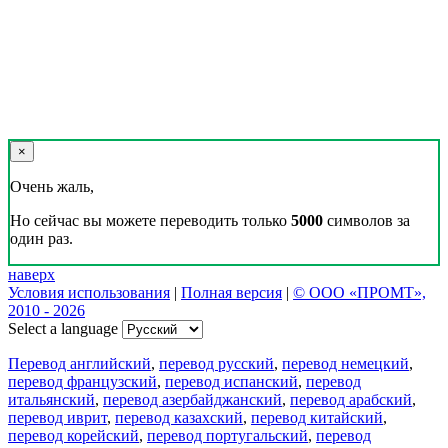
×
Очень жаль,
Но сейчас вы можете переводить только
5000
символов за
один раз.
наверх
Условия использования
|
Полная версия
|
© ООО «ПРОМТ»,
2010 - 2026
Select a language
Перевод английский
,
перевод русский
,
перевод немецкий
,
перевод французский
,
перевод испанский
,
перевод
итальянский
,
перевод азербайджанский
,
перевод арабский
,
перевод иврит
,
перевод казахский
,
перевод китайский
,
перевод корейский
,
перевод португальский
,
перевод