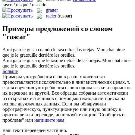
rasco / rasqué / rascado
gratter
racler
(raspar)
Примеры предложений со словом
"rascar"
A mi gato le gusta cuando le
rasco
tras las orejas.
Mon chat aime
que je le
gratouille
derrière les oreilles.
A mi gato le gusta que le
rasque
detrás de las orejas.
Mon chat aime
que je le
gratouille
derrière les oreilles.
Больше
Примеры употребления слов в разных контекстах
предоставляются исключительно в лингвистических целях, т.
е. для изучения употребления слов в одном языке и вариантов
их перевода на другой. Все образцы собраны автоматически
из открытых источников с помощью технологии поиска на
основе двуязычных данных. Если вы обнаружили
орфографическую, пунктуационную или иную ошибку в
оригинале или переводе, используйте опцию "Сообщить о
проблеме" или
напишите нам
Ваш текст переведен частично.