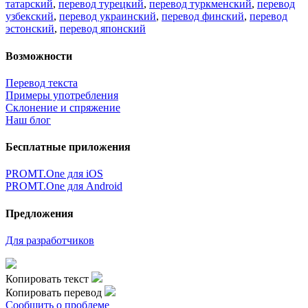
татарский
,
перевод турецкий
,
перевод туркменский
,
перевод
узбекский
,
перевод украинский
,
перевод финский
,
перевод
эстонский
,
перевод японский
Возможности
Перевод текста
Примеры употребления
Склонение и спряжение
Наш блог
Бесплатные приложения
PROMT.One для iOS
PROMT.One для Android
Предложения
Для разработчиков
Копировать текст
Копировать перевод
Сообщить о проблеме