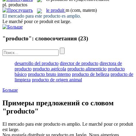
pl.
productos
le
produit
m
(com, matem)
El mercado para este
producto
es amplio.
Le marché pour ce
produit
est large.
"producto": словосочетания
(23)
desarrollo del producto
director de producto
directora de
producto
producto agrícola
producto alimenticio
producto
básico
producto bruto interno
producto de belleza
producto de
limpieza
producto de origen animal
Больше
Примеры предложений со словом
"producto"
El mercado para este
producto
es amplio.
Le marché pour ce
produit
est large.
Nos gustaría distribuir su
producto
en Japón.
Nous aimerions