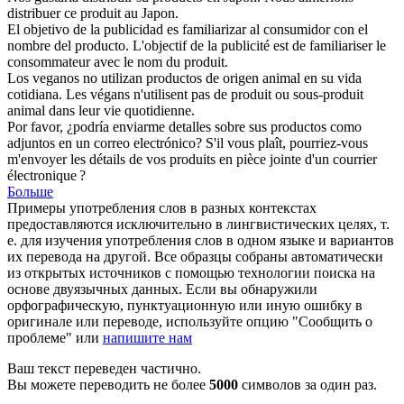
distribuer ce
produit
au Japon.
El objetivo de la publicidad es familiarizar al consumidor con el
nombre del
producto
.
L'objectif de la publicité est de familiariser le
consommateur avec le nom du
produit
.
Los veganos no utilizan
productos
de origen animal en su vida
cotidiana.
Les végans n'utilisent pas de
produit
ou sous-produit
animal dans leur vie quotidienne.
Por favor, ¿podría enviarme detalles sobre sus
productos
como
adjuntos en un correo electrónico?
S'il vous plaît, pourriez-vous
m'envoyer les détails de vos
produits
en pièce jointe d'un courrier
électronique ?
Больше
Примеры употребления слов в разных контекстах
предоставляются исключительно в лингвистических целях, т.
е. для изучения употребления слов в одном языке и вариантов
их перевода на другой. Все образцы собраны автоматически
из открытых источников с помощью технологии поиска на
основе двуязычных данных. Если вы обнаружили
орфографическую, пунктуационную или иную ошибку в
оригинале или переводе, используйте опцию "Сообщить о
проблеме" или
напишите нам
Ваш текст переведен частично.
Вы можете переводить не более
5000
символов за один раз.