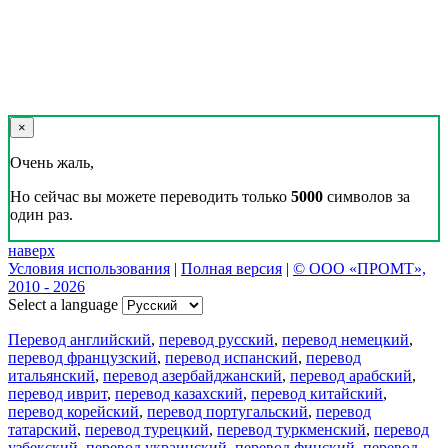
×
Очень жаль,
Но сейчас вы можете переводить только
5000
символов за
один раз.
наверх
Условия использования
|
Полная версия
|
© ООО «ПРОМТ»,
2010 - 2026
Select a language
Перевод английский
,
перевод русский
,
перевод немецкий
,
перевод французский
,
перевод испанский
,
перевод
итальянский
,
перевод азербайджанский
,
перевод арабский
,
перевод иврит
,
перевод казахский
,
перевод китайский
,
перевод корейский
,
перевод португальский
,
перевод
татарский
,
перевод турецкий
,
перевод туркменский
,
перевод
узбекский
,
перевод украинский
,
перевод финский
,
перевод