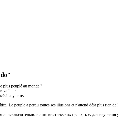
ado"
le plus
peuplé
au monde ?
ravailleur.
cé à la guerre.
tica.
Le
peuple
a perdu toutes ses illusions et n'attend déjà plus rien de 
ся исключительно в лингвистических целях, т. е. для изучения 