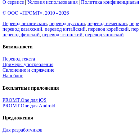
О сервисе
|
Условия использования
|
Политика конфиденциальн
© ООО «ПРОМТ», 2010 - 2026
Перевод английский
,
перевод русский
,
перевод немецкий
,
пер
перевод казахский
,
перевод китайский
,
перевод корейский
,
пер
перевод финский
,
перевод эстонский
,
перевод японский
Возможности
Перевод текста
Примеры употребления
Склонение и спряжение
Наш блог
Бесплатные приложения
PROMT.One для iOS
PROMT.One для Android
Предложения
Для разработчиков