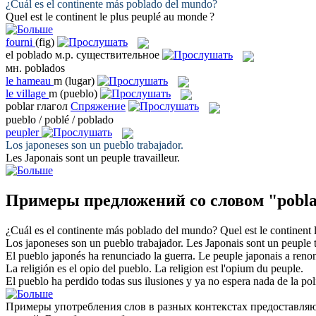
¿Cuál es el continente más
poblado
del mundo?
Quel est le continent le plus
peuplé
au monde ?
fourni
(fig)
el
poblado
м.р.
существительное
мн.
poblados
le
hameau
m
(lugar)
le
village
m
(pueblo)
poblar
глагол
Спряжение
pueblo / poblé / poblado
peupler
Los japoneses son un
pueblo
trabajador.
Les Japonais sont un
peuple
travailleur.
Примеры предложений со словом "pobl
¿Cuál es el continente más
poblado
del mundo?
Quel est le continent 
Los japoneses son un
pueblo
trabajador.
Les Japonais sont un
peuple
t
El
pueblo
japonés ha renunciado la guerra.
Le
peuple
japonais a renon
La religión es el opio del
pueblo
.
La religion est l'opium du
peuple
.
El
pueblo
ha perdido todas sus ilusiones y ya no espera nada de la polí
Примеры употребления слов в разных контекстах предоставляют