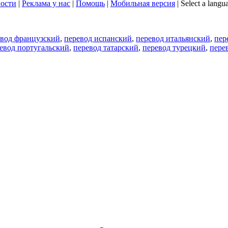
ости
|
Реклама у нас
|
Помощь
|
Мобильная версия
|
Select a langu
евод французский
,
перевод испанский
,
перевод итальянский
,
пер
евод португальский
,
перевод татарский
,
перевод турецкий
,
пере