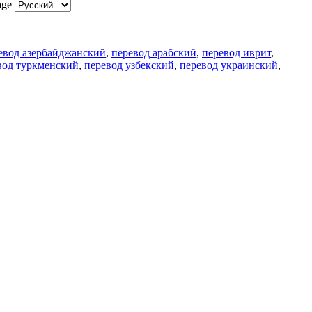
age
евод азербайджанский
,
перевод арабский
,
перевод иврит
,
вод туркменский
,
перевод узбекский
,
перевод украинский
,