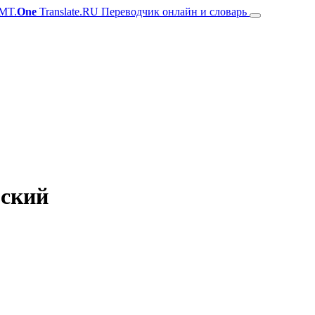
MT.
One
Translate.RU Переводчик онлайн и словарь
зский