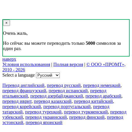
×
Очень жаль,
Но сейчас вы можете переводить только
5000
символов за
один раз.
наверх
Условия использования
|
Полная версия
|
© ООО «ПРОМТ»,
2010 - 2026
Select a language
Перевод английский
,
перевод русский
,
перевод немецкий
,
перевод французский
,
перевод испанский
,
перевод
итальянский
,
перевод азербайджанский
,
перевод арабский
,
перевод иврит
,
перевод казахский
,
перевод китайский
,
перевод корейский
,
перевод португальский
,
перевод
татарский
,
перевод турецкий
,
перевод туркменский
,
перевод
узбекский
,
перевод украинский
,
перевод финский
,
перевод
эстонский
,
перевод японский