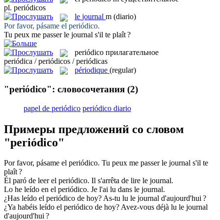
pl.
periódicos
le
journal
m
(diario)
Por favor, pásame el
periódico
.
Tu peux me passer le
journal
s'il te plaît ?
periódico
прилагательное
periódica / periódicos / periódicas
périodique
(regular)
"periódico": словосочетания
(2)
papel de periódico
periódico diario
Примеры предложений со словом
"periódico"
Por favor, pásame el
periódico
.
Tu peux me passer le
journal
s'il te
plaît ?
Él paró de leer el
periódico
.
Il s'arrêta de lire le
journal
.
Lo he leído en el
periódico
.
Je l'ai lu dans le
journal
.
¿Has leído el
periódico
de hoy?
As-tu lu le
journal
d'aujourd'hui ?
¿Ya habéis leído el
periódico
de hoy?
Avez-vous déjà lu le
journal
d'aujourd'hui ?