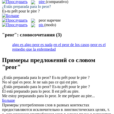
pire
(comparativo)
¿Estás preparada para lo
peor
?
Es-tu prêt pour le
pire
?
peor
наречие
pis
(modo)
"peor": словосочетания
(3)
algo es algo peor es nada
en el peor de los casos
peor es el
remedio que la enfermedad
Примеры предложений со словом
"peor"
¿Estás preparada para lo
peor
?
Es-tu prêt pour le
pire
?
No sé qué es
peor
.
Je ne sais pas ce qui est
pire
.
¿Estás preparado para lo
peor
?
Es-tu prêt pour le
pire
?
Él está preparado para lo
peor
.
Il est prêt au
pire
.
Me estoy preparando para lo
peor
.
Je me prépare au
pire
...
Больше
Примеры употребления слов в разных контекстах
предоставляются исключительно в лингвистических целях, т.