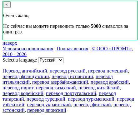
×
Очень жаль,
Но сейчас вы можете переводить только
5000
символов за
один раз.
наверх
Условия использования
|
Полная версия
|
© ООО «ПРОМТ»,
2010 - 2026
Select a language
Перевод английский
,
перевод русский
,
перевод немецкий
,
перевод французский
,
перевод испанский
,
перевод
итальянский
,
перевод азербайджанский
,
перевод арабский
,
перевод иврит
,
перевод казахский
,
перевод китайский
,
перевод корейский
,
перевод португальский
,
перевод
татарский
,
перевод турецкий
,
перевод туркменский
,
перевод
узбекский
,
перевод украинский
,
перевод финский
,
перевод
эстонский
,
перевод японский
Возможности
Перевод текста