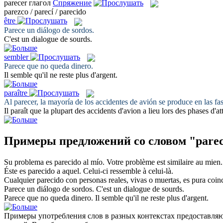
parecer
глагол
Спряжение
parezco / parecí / parecido
être
Parece
un diálogo de sordos.
C'
est
un dialogue de sourds.
sembler
Parece
que no queda dinero.
Il
semble
qu'il ne reste plus d'argent.
paraître
Al
parecer
, la mayoría de los accidentes de avión se produce en las fa
Il
paraît
que la plupart des accidents d'avion a lieu lors des phases d'at
Примеры предложений со словом "parec
Su problema es
parecido
al mío.
Votre problème
est
similaire au mien.
Éste es
parecido
a aquel.
Celui-ci
ressemble
à celui-là.
Cualquier
parecido
con personas reales, vivas o muertas, es pura coin
Parece
un diálogo de sordos.
C'
est
un dialogue de sourds.
Parece
que no queda dinero.
Il
semble
qu'il ne reste plus d'argent.
Примеры употребления слов в разных контекстах предоставляют