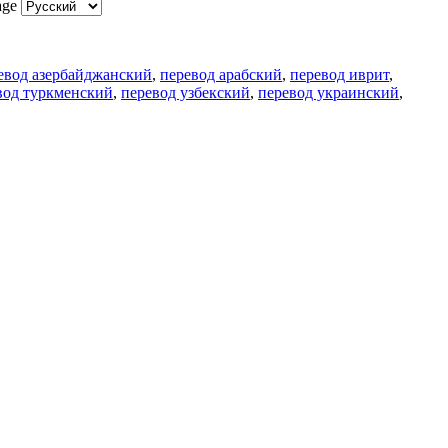
age
евод азербайджанский
,
перевод арабский
,
перевод иврит
,
вод туркменский
,
перевод узбекский
,
перевод украинский
,