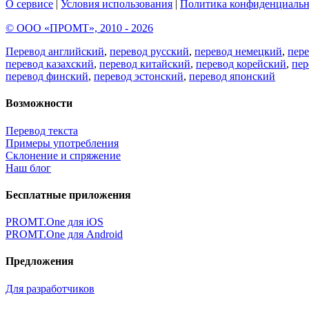
О сервисе
|
Условия использования
|
Политика конфиденциальн
© ООО «ПРОМТ», 2010 - 2026
Перевод английский
,
перевод русский
,
перевод немецкий
,
пер
перевод казахский
,
перевод китайский
,
перевод корейский
,
пер
перевод финский
,
перевод эстонский
,
перевод японский
Возможности
Перевод текста
Примеры употребления
Склонение и спряжение
Наш блог
Бесплатные приложения
PROMT.One для iOS
PROMT.One для Android
Предложения
Для разработчиков