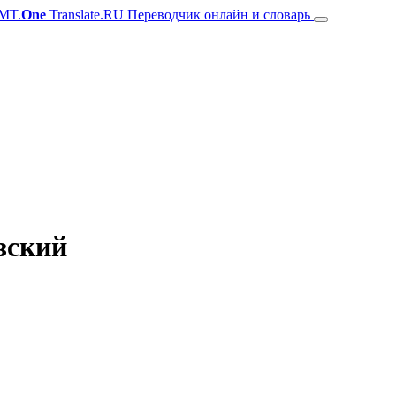
MT.
One
Translate.RU Переводчик онлайн и словарь
зский