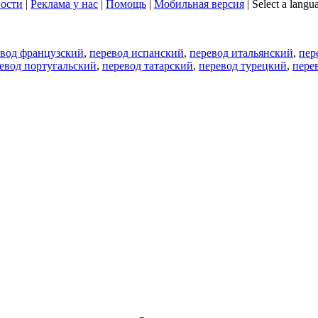
ости
|
Реклама у нас
|
Помощь
|
Мобильная версия
|
Select a langu
евод французский
,
перевод испанский
,
перевод итальянский
,
пер
евод португальский
,
перевод татарский
,
перевод турецкий
,
пере