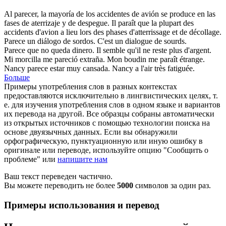
Al
parecer
, la mayoría de los accidentes de avión se produce en las
fases de aterrizaje y de despegue.
Il
paraît
que la plupart des
accidents d'avion a lieu lors des phases d'atterrissage et de décollage.
Parece
un diálogo de sordos.
C'
est
un dialogue de sourds.
Parece
que no queda dinero.
Il
semble
qu'il ne reste plus d'argent.
Mi morcilla me
pareció
extraña.
Mon boudin me
paraît
étrange.
Nancy
parece
estar muy cansada.
Nancy
a l'air
très fatiguée.
Больше
Примеры употребления слов в разных контекстах
предоставляются исключительно в лингвистических целях, т.
е. для изучения употребления слов в одном языке и вариантов
их перевода на другой. Все образцы собраны автоматически
из открытых источников с помощью технологии поиска на
основе двуязычных данных. Если вы обнаружили
орфографическую, пунктуационную или иную ошибку в
оригинале или переводе, используйте опцию "Сообщить о
проблеме" или
напишите нам
Ваш текст переведен частично.
Вы можете переводить не более
5000
символов за один раз.
Примеры использования и перевод