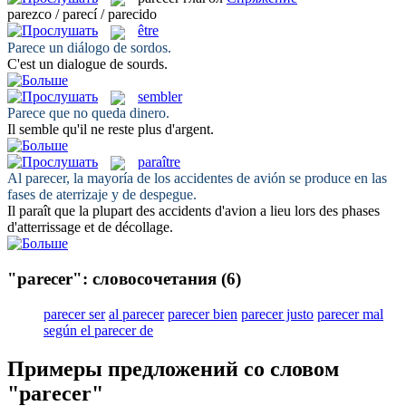
parezco / parecí / parecido
être
Parece
un diálogo de sordos.
C'
est
un dialogue de sourds.
sembler
Parece
que no queda dinero.
Il
semble
qu'il ne reste plus d'argent.
paraître
Al
parecer
, la mayoría de los accidentes de avión se produce en las
fases de aterrizaje y de despegue.
Il
paraît
que la plupart des accidents d'avion a lieu lors des phases
d'atterrissage et de décollage.
"parecer": словосочетания
(6)
parecer ser
al parecer
parecer bien
parecer justo
parecer mal
según el parecer de
Примеры предложений со словом
"parecer"