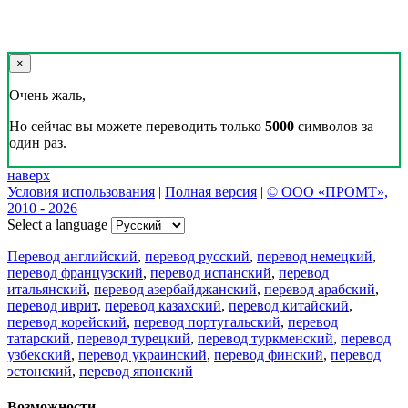
×
Очень жаль,
Но сейчас вы можете переводить только
5000
символов за
один раз.
наверх
Условия использования
|
Полная версия
|
© ООО «ПРОМТ»,
2010 - 2026
Select a language
Перевод английский
,
перевод русский
,
перевод немецкий
,
перевод французский
,
перевод испанский
,
перевод
итальянский
,
перевод азербайджанский
,
перевод арабский
,
перевод иврит
,
перевод казахский
,
перевод китайский
,
перевод корейский
,
перевод португальский
,
перевод
татарский
,
перевод турецкий
,
перевод туркменский
,
перевод
узбекский
,
перевод украинский
,
перевод финский
,
перевод
эстонский
,
перевод японский
Возможности