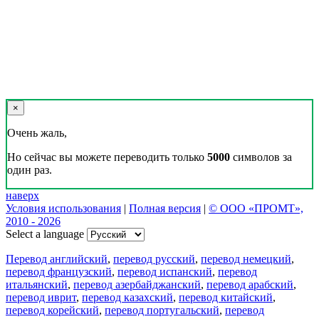
Реклама на сайте
Скачать переводчик
Переводчик, Словарь и Разговорник,
20+ языков, избранные переводы.
Наш Блог
Цифровая эволюция перевода: как вузам бесплатно получить
CAT-систему PROMT Translation Factory
18 февраля 2026 года прошел очередной вебинар,
посвященный Академической программе компании PROMT
для представителей высших учебных заведений. Вебинар
провела Наталья Железняк, руководитель лингвистич
01.03.2026
Поделиться переводом