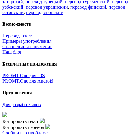
×
идет загрузка...
Прямая ссылка на перевод:
×
Очень жаль,
Но сейчас вы можете переводить только
5000
символов за
один раз.
наверх
Условия использования
|
Полная версия
|
© ООО «ПРОМТ»,