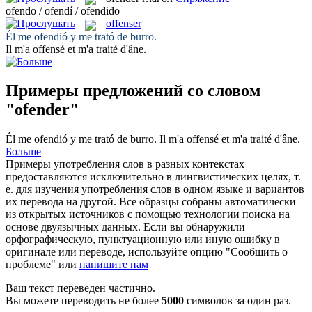
ofendo / ofendí / ofendido
offenser
Él me
ofendió
y me trató de burro.
Il m'a
offensé
et m'a traité d'âne.
Примеры предложений со словом
"ofender"
Él me
ofendió
y me trató de burro.
Il m'a
offensé
et m'a traité d'âne.
Больше
Примеры употребления слов в разных контекстах
предоставляются исключительно в лингвистических целях, т.
е. для изучения употребления слов в одном языке и вариантов
их перевода на другой. Все образцы собраны автоматически
из открытых источников с помощью технологии поиска на
основе двуязычных данных. Если вы обнаружили
орфографическую, пунктуационную или иную ошибку в
оригинале или переводе, используйте опцию "Сообщить о
проблеме" или
напишите нам
Ваш текст переведен частично.
Вы можете переводить не более
5000
символов за один раз.