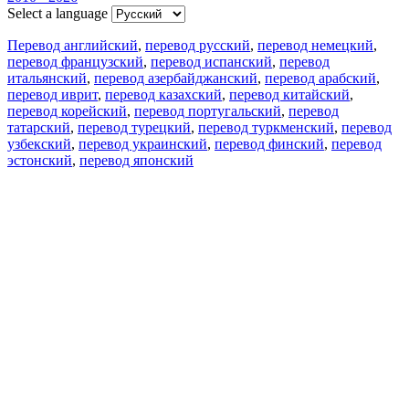
Select a language
Перевод английский
,
перевод русский
,
перевод немецкий
,
перевод французский
,
перевод испанский
,
перевод
итальянский
,
перевод азербайджанский
,
перевод арабский
,
перевод иврит
,
перевод казахский
,
перевод китайский
,
перевод корейский
,
перевод португальский
,
перевод
татарский
,
перевод турецкий
,
перевод туркменский
,
перевод
узбекский
,
перевод украинский
,
перевод финский
,
перевод
эстонский
,
перевод японский
Возможности
Перевод текста
Примеры употребления
Склонение и спряжение
Наш блог
Бесплатные приложения
PROMT.One для iOS
PROMT.One для Android
Предложения