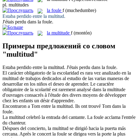
pl.
multitudes
la
foule
f
(muchedumbre)
Estaba perdido entre la
multitud
.
J'étais perdu dans la
foule
.
la
multitude
f
(montón)
Примеры предложений со словом
"multitud"
Estaba perdido entre la
multitud
.
J'étais perdu dans la
foule
.
El carácter obligatorio de la escolaridad es rara vez analizado en la
multitud
de trabajos dedicados al estudio de las varias maneras de
desarrollar en los niños el deseo de aprender.
Le caractère
obligatoire de la scolarité est rarement analysé dans la
multitude
d'ouvrages consacrés à l'étude des divers moyens de développer
chez les enfants un désir d'apprendre.
Encontraron a Tom entre la
multitud
.
Ils ont trouvé Tom dans la
foule
.
La
multitud
celebró la entrada del cantante.
La
foule
acclama l'entrée
du chanteur.
Déspues del concierto, la
multitud
se dirigió hacia la puerta más
cercana.
Après le concert la
foule
se dirigea vers la porte la plus