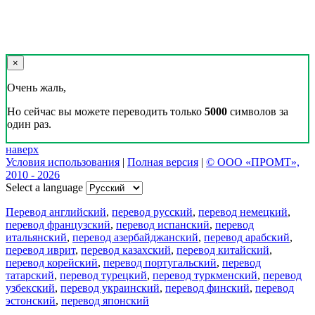
×
Очень жаль,
Но сейчас вы можете переводить только
5000
символов за
один раз.
наверх
Условия использования
|
Полная версия
|
© ООО «ПРОМТ»,
2010 - 2026
Select a language
Перевод английский
,
перевод русский
,
перевод немецкий
,
перевод французский
,
перевод испанский
,
перевод
итальянский
,
перевод азербайджанский
,
перевод арабский
,
перевод иврит
,
перевод казахский
,
перевод китайский
,
перевод корейский
,
перевод португальский
,
перевод
татарский
,
перевод турецкий
,
перевод туркменский
,
перевод
узбекский
,
перевод украинский
,
перевод финский
,
перевод
эстонский
,
перевод японский