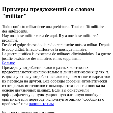
Примеры предложений со словом
"militar"
Todo conflicto
militar
tiene una prehistoria.
Tout conflit
militaire
a
des antécédents.
Hay una base
militar
cerca de aquí.
Il y a une base
militaire
à
proximité.
Desde el golpe de estado, la radio retransmite música
militar
.
Depuis
le coup d'État, la radio diffuse de la musique
militaire
.
La guerra justifica la existencia de
militares
eliminándolos.
La guerre
justifie l'existence des
militaires
en les supprimant.
Больше
Примеры употребления слов в разных контекстах
предоставляются исключительно в лингвистических целях, т.
е. для изучения употребления слов в одном языке и вариантов
их перевода на другой. Все образцы собраны автоматически
из открытых источников с помощью технологии поиска на
основе двуязычных данных. Если вы обнаружили
орфографическую, пунктуационную или иную ошибку в
оригинале или переводе, используйте опцию "Сообщить о
проблеме" или
напишите нам
Ваш текст переведен частично.