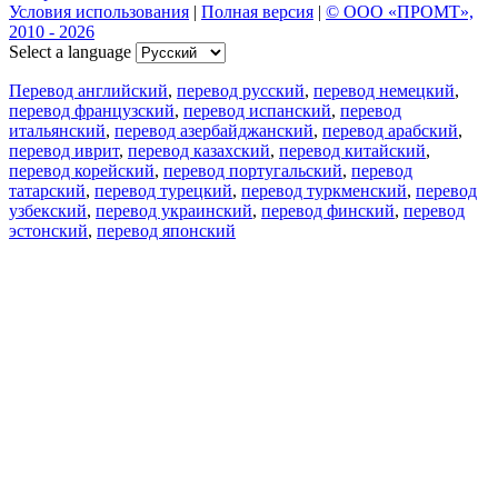
Условия использования
|
Полная версия
|
© ООО «ПРОМТ»,
2010 - 2026
Select a language
Перевод английский
,
перевод русский
,
перевод немецкий
,
перевод французский
,
перевод испанский
,
перевод
итальянский
,
перевод азербайджанский
,
перевод арабский
,
перевод иврит
,
перевод казахский
,
перевод китайский
,
перевод корейский
,
перевод португальский
,
перевод
татарский
,
перевод турецкий
,
перевод туркменский
,
перевод
узбекский
,
перевод украинский
,
перевод финский
,
перевод
эстонский
,
перевод японский
Возможности
Перевод текста
Примеры употребления
Склонение и спряжение
Наш блог
Бесплатные приложения
PROMT.One для iOS
PROMT.One для Android