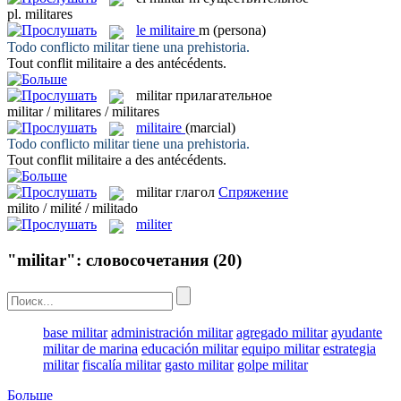
pl.
militares
le
militaire
m
(persona)
Todo conflicto
militar
tiene una prehistoria.
Tout conflit
militaire
a des antécédents.
militar
прилагательное
militar / militares / militares
militaire
(marcial)
Todo conflicto
militar
tiene una prehistoria.
Tout conflit
militaire
a des antécédents.
militar
глагол
Спряжение
milito / milité / militado
militer
"militar": словосочетания
(20)
base militar
administración militar
agregado militar
ayudante
militar de marina
educación militar
equipo militar
estrategia
militar
fiscalía militar
gasto militar
golpe militar
Больше