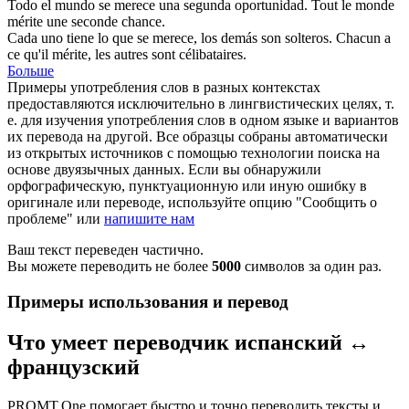
Todo el mundo
se merece
una segunda oportunidad.
Tout le monde
mérite
une seconde chance.
Cada uno tiene lo que se
merece
, los demás son solteros.
Chacun a
ce qu'il
mérite
, les autres sont célibataires.
Больше
Примеры употребления слов в разных контекстах
предоставляются исключительно в лингвистических целях, т.
е. для изучения употребления слов в одном языке и вариантов
их перевода на другой. Все образцы собраны автоматически
из открытых источников с помощью технологии поиска на
основе двуязычных данных. Если вы обнаружили
орфографическую, пунктуационную или иную ошибку в
оригинале или переводе, используйте опцию "Сообщить о
проблеме" или
напишите нам
Ваш текст переведен частично.
Вы можете переводить не более
5000
символов за один раз.
Примеры использования и перевод
Что умеет переводчик испанский ↔
французский
PROMT.One помогает быстро и точно переводить тексты и