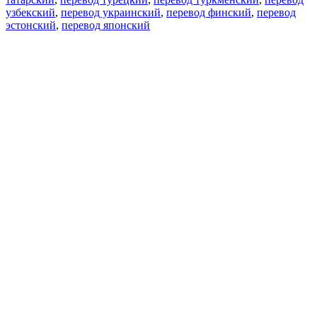
узбекский
,
перевод украинский
,
перевод финский
,
перевод
эстонский
,
перевод японский
Возможности
Перевод текста
Примеры употребления
Склонение и спряжение
Наш блог
Бесплатные приложения
PROMT.One для iOS
PROMT.One для Android
Предложения
Для разработчиков
Копировать текст
Копировать перевод
Сообщить о проблеме