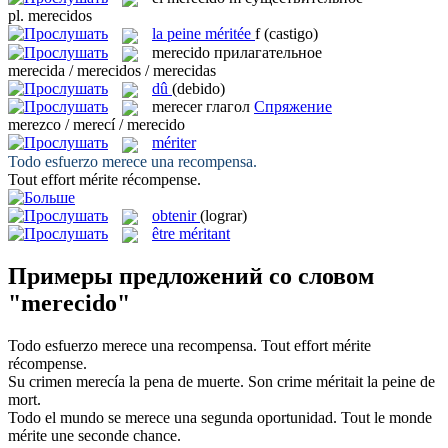
pl.
merecidos
la
peine méritée
f
(castigo)
merecido
прилагательное
merecida / merecidos / merecidas
dû
(debido)
merecer
глагол
Спряжение
merezco / merecí / merecido
mériter
Todo esfuerzo
merece
una recompensa.
Tout effort
mérite
récompense.
obtenir
(lograr)
être méritant
Примеры предложений со словом
"merecido"
Todo esfuerzo
merece
una recompensa.
Tout effort
mérite
récompense.
Su crimen
merecía
la pena de muerte.
Son crime
méritait
la peine de
mort.
Todo el mundo se
merece
una segunda oportunidad.
Tout le monde
mérite
une seconde chance.