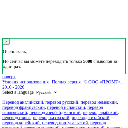
×
Очень жаль,
Но сейчас вы можете переводить только
5000
символов за
один раз.
наверх
Условия использования
|
Полная версия
|
© ООО «ПРОМТ»,
2010 - 2026
Select a language
Перевод английский
,
перевод русский
,
перевод немецкий
,
перевод французский
,
перевод испанский
,
перевод
итальянский
,
перевод азербайджанский
,
перевод арабский
,
перевод иврит
,
перевод казахский
,
перевод китайский
,
перевод корейский
,
перевод португальский
,
перевод
татарский
,
перевод турецкий
,
перевод туркменский
,
перевод