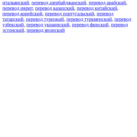
итальянский
,
перевод азербайджанский
,
перевод арабский
,
перевод иврит
,
перевод казахский
,
перевод китайский
,
перевод корейский
,
перевод португальский
,
перевод
татарский
,
перевод турецкий
,
перевод туркменский
,
перевод
узбекский
,
перевод украинский
,
перевод финский
,
перевод
эстонский
,
перевод японский
Возможности
Перевод текста
Примеры употребления
Склонение и спряжение
Наш блог
Бесплатные приложения
PROMT.One для iOS
PROMT.One для Android
Предложения
Для разработчиков