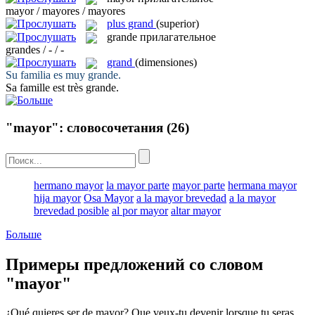
mayor / mayores / mayores
plus grand
(superior)
grande
прилагательное
grandes / - / -
grand
(dimensiones)
Su familia es muy
grande
.
Sa famille est très
grande
.
"mayor": словосочетания
(26)
hermano mayor
la mayor parte
mayor parte
hermana mayor
hija mayor
Osa Mayor
a la mayor brevedad
a la mayor
brevedad posible
al por mayor
altar mayor
Больше
Примеры предложений со словом
"mayor"
¿Qué quieres ser de
mayor
?
Que veux-tu devenir lorsque tu seras