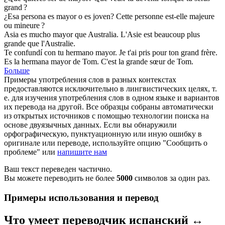
grand
?
¿Esa persona es
mayor
o es joven?
Cette personne est-elle
majeure
ou mineure ?
Asia es mucho
mayor
que Australia.
L'Asie est beaucoup plus
grande
que l'Australie.
Te confundí con tu hermano
mayor
.
Je t'ai pris pour ton
grand
frère.
Es la hermana
mayor
de Tom.
C'est la
grande
sœur de Tom.
Больше
Примеры употребления слов в разных контекстах
предоставляются исключительно в лингвистических целях, т.
е. для изучения употребления слов в одном языке и вариантов
их перевода на другой. Все образцы собраны автоматически
из открытых источников с помощью технологии поиска на
основе двуязычных данных. Если вы обнаружили
орфографическую, пунктуационную или иную ошибку в
оригинале или переводе, используйте опцию "Сообщить о
проблеме" или
напишите нам
Ваш текст переведен частично.
Вы можете переводить не более
5000
символов за один раз.
Примеры использования и перевод
Что умеет переводчик испанский ↔