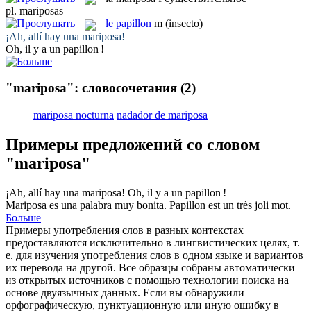
pl.
mariposas
le
papillon
m
(insecto)
¡Ah, allí hay una
mariposa
!
Oh, il y a un
papillon
!
"mariposa": словосочетания
(2)
mariposa nocturna
nadador de mariposa
Примеры предложений со словом
"mariposa"
¡Ah, allí hay una
mariposa
!
Oh, il y a un
papillon
!
Mariposa
es una palabra muy bonita.
Papillon
est un très joli mot.
Больше
Примеры употребления слов в разных контекстах
предоставляются исключительно в лингвистических целях, т.
е. для изучения употребления слов в одном языке и вариантов
их перевода на другой. Все образцы собраны автоматически
из открытых источников с помощью технологии поиска на
основе двуязычных данных. Если вы обнаружили
орфографическую, пунктуационную или иную ошибку в