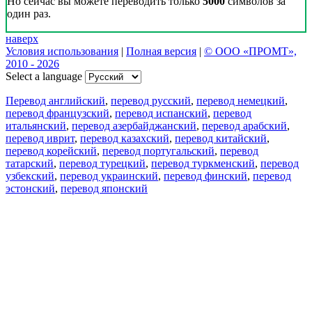
Но сейчас вы можете переводить только
5000
символов за
один раз.
наверх
Условия использования
|
Полная версия
|
© ООО «ПРОМТ»,
2010 - 2026
Select a language
Перевод английский
,
перевод русский
,
перевод немецкий
,
перевод французский
,
перевод испанский
,
перевод
итальянский
,
перевод азербайджанский
,
перевод арабский
,
перевод иврит
,
перевод казахский
,
перевод китайский
,
перевод корейский
,
перевод португальский
,
перевод
татарский
,
перевод турецкий
,
перевод туркменский
,
перевод
узбекский
,
перевод украинский
,
перевод финский
,
перевод
эстонский
,
перевод японский
Возможности
Перевод текста
Примеры употребления
Склонение и спряжение
Наш блог
Бесплатные приложения